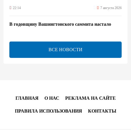
22:14
7 августа 2026
В годовщину Вашингтонского саммита настало
время перейти к практической реализации TRIPP -
Секута
21:08
7 августа 2026
ВСЕ НОВОСТИ
Оборонное соглашение не направлено против какой-
либо страны — Эрдоган
20:00
7 августа 2026
Минфин Азербайджана отчитался о работе,
ГЛАВНАЯ
О НАС
РЕКЛАМА НА САЙТЕ
проделанной в I полугодии
ПРАВИЛА ИСПОЛЬЗОВАНИЯ
КОНТАКТЫ
17:20
7 августа 2026
PASHA Holding продолжает успешную реализацию