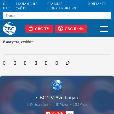
О
РЕКЛАМА НА
ПРАВИЛА
КОНТАКТЫ
НАС
САЙТЕ
ИСПОЛЬЗОВАНИЯ
CBC TV
CBC Radio
8 августа, суббота
CBC TV Azerbaijan
1.4M Subscribers
•
1.8K Videos
•
15M Views