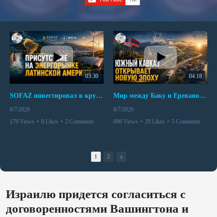
03:30
04:18
SOFAZ инвестировал в крупнейшего независимого производителя электроэнергии Перу
Мир между Баку и Ереваном запускает крупные логистические проекты
8/7/2026
8/7/2026
179 Views
•
8 Likes
•
2 Comments
696 Views
•
29 Likes
•
5 Comments
1
2
Израилю придется согласиться с
договоренностями Вашингтона и