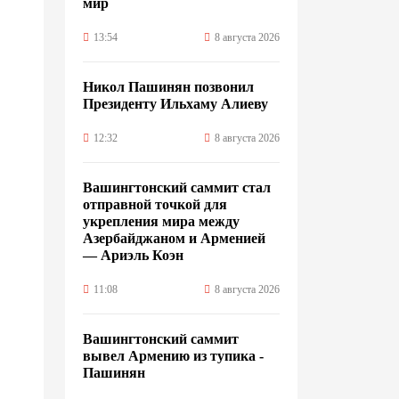
мир
13:54
8 августа 2026
Никол Пашинян позвонил
Президенту Ильхаму Алиеву
12:32
8 августа 2026
Вашингтонский саммит стал
отправной точкой для
укрепления мира между
Азербайджаном и Арменией
— Ариэль Коэн
11:08
8 августа 2026
Вашингтонский саммит
вывел Армению из тупика -
Пашинян