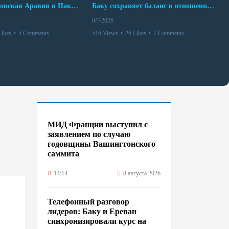
Турция, Саудовская Аравия и Пакистан подписали соглашение о совместной обороне
Баку сохраняет баланс в отношениях с Москвой и Киевом
8/7/2026
Likes
•
5 Comments
516 Views
•
26 Likes
•
7 Comments
МИД Франции выступил с
заявлением по случаю
годовщины Вашингтонского
саммита
14:14
8 августа 2026
Телефонный разговор
лидеров: Баку и Ереван
синхронизировали курс на