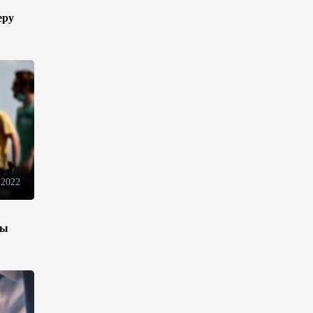
Оборонное соглашение не
еру
направлено против какой-
либо страны — Эрдоган
20:00
7 августа 2026
Минфин Азербайджана
отчитался о работе,
проделанной в I полугодии
17:20
7 августа 2026
 2022
PASHA Holding продолжает
успешную реализацию
проекта «Fərqindəlik»,
зы
который был запущен в 2025
году (ФОТО)
17:00
7 августа 2026