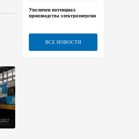
Увеличен потенциал
производства электроэнергии
на Исфаханской ТЭС
00:44
8 августа 2026
ВСЕ НОВОСТИ
Китайская компания Jiangsu
Yiershi планирует
инвестировать $30 млн в
Узбекистан
22:14
7 августа 2026
В годовщину Вашингтонского
саммита настало время
перейти к практической
реализации TRIPP - Секута
 2022
21:08
7 августа 2026