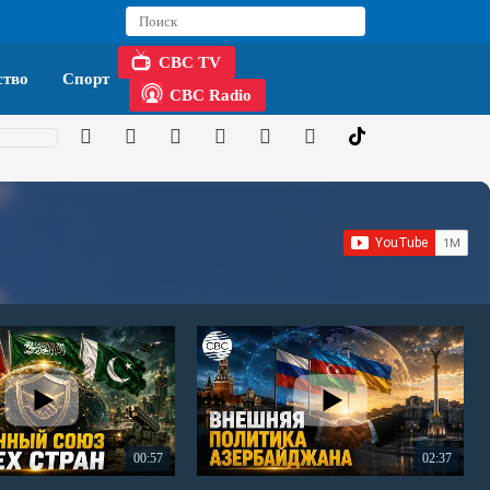
CBC TV
тво
Спорт
CBC Radio
00:57
02:37