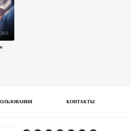
Azercell представляет годовую
подписку на сервис
«ZengimCELL»
15:48
7 августа 2026
 2022
ВБ одобрил проект по
устранению утечек газа в
ло
Азербайджане
15:46
7 августа 2026
Азербайджан вошел в число
первых стран,
протестировавших систему
eTIR – IRU
ПОЛЬЗОВАНИЯ
КОНТАКТЫ
15:12
7 августа 2026
Определены права и
обязанности Совета по медиа