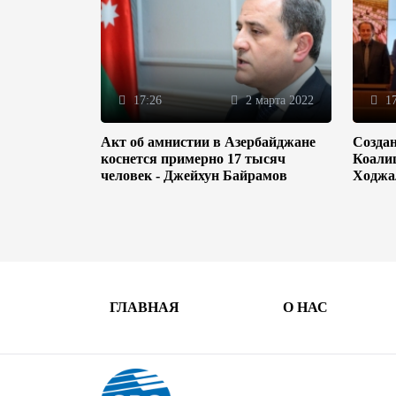
17:26
2 марта 2022
17
Акт об амнистии в Азербайджане
Созда
коснется примерно 17 тысяч
Коали
человек - Джейхун Байрамов
Ходжа
ГЛАВНАЯ
О НАС