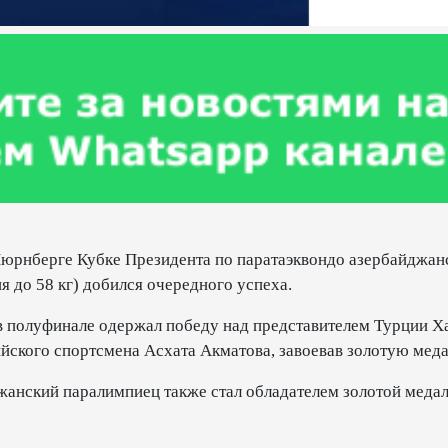
Нюрнберге Кубке Президента по паратаэквондо азербайджан
я до 58 кг) добился очередного успеха.
 в полуфинале одержал победу над представителем Турции Х
ийского спортсмена Асхата Акматова, завоевав золотую меда
джанский паралимпиец также стал обладателем золотой медал