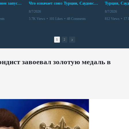
Мир между Баку и Ереваном запускает крупные логистические проекты
Что означает союз Турции, Саудовской Аравии и Пакистана?
8/7/2026
8/7/2026
nts
5.7K Views
•
101 Likes
•
48 Comments
812 Views
•
17 
1
2
ндист завоевал золотую медаль в