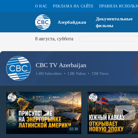
О НАС
РЕКЛАМА НА САЙТЕ
ПРАВИЛА ИСПОЛЬ
Документальные
Азербайджан
фильмы
8 августа, суббота
CBC TV Azerbaijan
1.4M Subscribers
•
1.8K Videos
•
15M Views
03:30