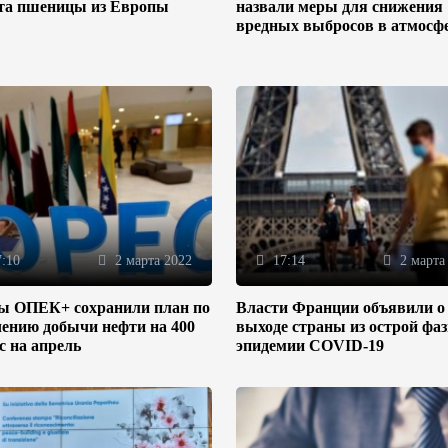
та пшеницы из Европы
назвали меры для снижения
вредных выбросов в атмосф
:10
2 марта 2022
17:14
2 марта
ы ОПЕК+ сохранили план по
Власти Франции объявили о
ению добычи нефти на 400
выходе страны из острой фа
/с на апрель
эпидемии COVID-19