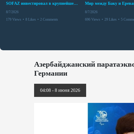
SOFAZ инвестировал в крупнейшего независимого производителя электроэнергии Перу
8/7/2026
8/7/2026
179 Views
•
8 Likes
•
2 Comments
696 Views
•
29 Likes
•
5 Comme
Азербайджанский паратаэкво
Германии
04:08 - 8 июня 2026