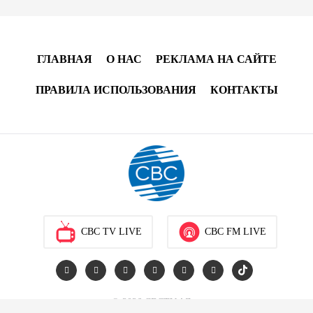
13:18
6 августа 2026
Усиливается контроль в связи с импортируемыми в
Азербайджан непродовольственными товарами
ГЛАВНАЯ
О НАС
РЕКЛАМА НА САЙТЕ
13:16
6 августа 2026
ПРАВИЛА ИСПОЛЬЗОВАНИЯ
КОНТАКТЫ
В суде по апелляционным жалобам граждан
Армении объявлено окончательное решение
12:30
6 августа 2026
Цены на азербайджанскую нефть изменились
разнонаправленно
CBC TV LIVE
CBC FM LIVE
10:14
6 августа 2026
Как Азербайджан и Казахстан превращают Каспий
в цифровой узел Евразии
© 2026 CBCTV.AZ