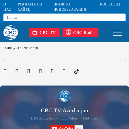
О
РЕКЛАМА НА
ПРАВИЛА
КОНТАКТЫ
НАС
САЙТЕ
ИСПОЛЬЗОВАНИЯ
CBC TV
CBC Radio
6 августа, четверг
CBC TV Azerbaijan
1.4M Subscribers
•
1.8K Videos
•
13M Views