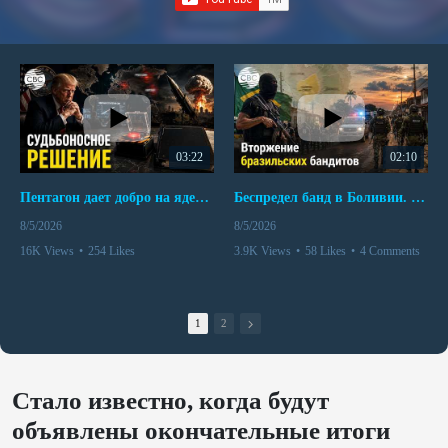
03:22
02:10
Пентагон дает добро на ядерный удар по противникам США
Беспредел банд в Боливии. Расправы над наркоторговцами
8/5/2026
8/5/2026
16K Views
•
254 Likes
3.9K Views
•
58 Likes
•
4 Comments
•
110 Comments
1
2
Стало известно, когда будут
объявлены окончательные итоги