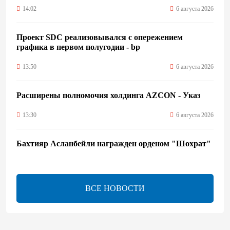
14:02
6 августа 2026
Проект SDC реализовывался с опережением
графика в первом полугодии - bp
13:50
6 августа 2026
Расширены полномочия холдинга AZCON - Указ
13:30
6 августа 2026
Бахтияр Асланбейли награжден орденом "Шохрат"
- Распоряжение
13:26
6 августа 2026
ВСЕ НОВОСТИ
bp о ходе строительства солнечной электростанции
"Шафаг"