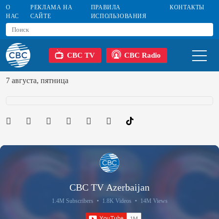
О
РЕКЛАМА НА
ПРАВИЛА
КОНТАКТЫ
НАС
САЙТЕ
ИСПОЛЬЗОВАНИЯ
CBC TV
CBC Radio
7 августа, пятница
CBC TV Azerbaijan
1.4M Subscribers
•
1.8K Videos
•
14M Views