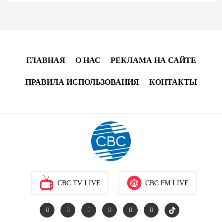
"Шафаг"
13:18
6 августа 2026
Усиливается контроль в связи с импортируемыми в
Азербайджан непродовольственными товарами
ГЛАВНАЯ
О НАС
РЕКЛАМА НА САЙТЕ
13:16
6 августа 2026
ПРАВИЛА ИСПОЛЬЗОВАНИЯ
КОНТАКТЫ
В суде по апелляционным жалобам граждан
Армении объявлено окончательное решение
12:30
6 августа 2026
Цены на азербайджанскую нефть изменились
разнонаправленно
CBC TV LIVE
CBC FM LIVE
10:14
6 августа 2026
Как Азербайджан и Казахстан превращают Каспий