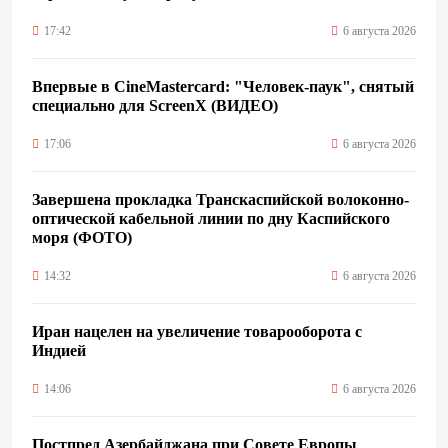
17:42
6 августа 2026
Впервые в CineMastercard: "Человек-паук", снятый
специально для ScreenX (ВИДЕО)
17:06
6 августа 2026
Завершена прокладка Транскаспийской волоконно-
оптической кабельной линии по дну Каспийского
моря (ФОТО)
14:32
6 августа 2026
Иран нацелен на увеличение товарооборота с
Индией
14:06
6 августа 2026
Постпред Азербайджана при Совете Европы