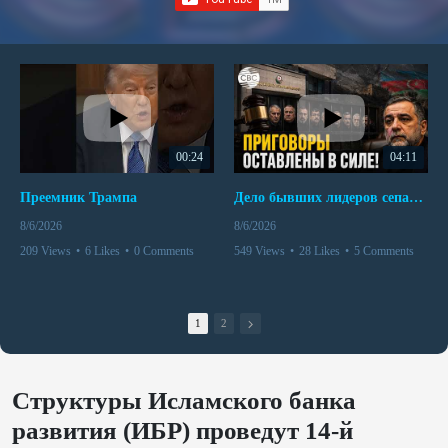
00:24
04:11
Преемник Трампа
Дело бывших лидеров сепаратистского режима в Карабахе
8/6/2026
8/6/2026
209 Views
•
6 Likes
•
0 Comments
549 Views
•
28 Likes
•
5 Comments
1
2
Структуры Исламского банка
развития (ИБР) проведут 14-й