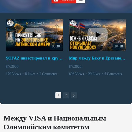
03:30
04:18
SOFAZ инвестировал в крупнейшего независимого производителя электроэнергии Перу
Мир между Баку и Ереваном запускает крупные логистические проекты
8/7/2026
8/7/2026
179 Views
•
8 Likes
•
2 Comments
696 Views
•
29 Likes
•
5 Comments
1
2
Между VISA и Национальным
Олимпийским комитетом