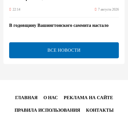
22:14
7 августа 2026
В годовщину Вашингтонского саммита настало
время перейти к практической реализации TRIPP -
Секута
21:08
7 августа 2026
ВСЕ НОВОСТИ
Оборонное соглашение не направлено против какой-
либо страны — Эрдоган
20:00
7 августа 2026
Минфин Азербайджана отчитался о работе,
ГЛАВНАЯ
О НАС
РЕКЛАМА НА САЙТЕ
проделанной в I полугодии
ПРАВИЛА ИСПОЛЬЗОВАНИЯ
КОНТАКТЫ
17:20
7 августа 2026
PASHA Holding продолжает успешную реализацию