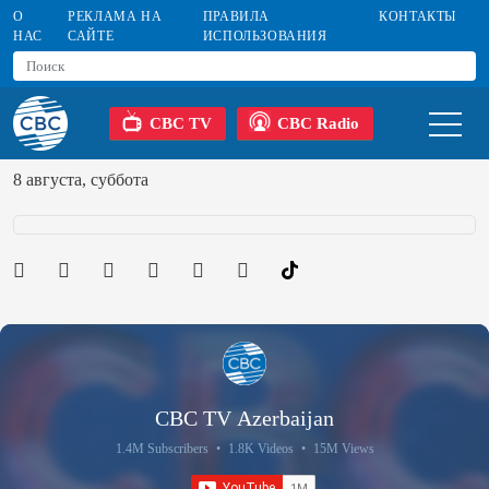
О
РЕКЛАМА НА
ПРАВИЛА
КОНТАКТЫ
НАС
САЙТЕ
ИСПОЛЬЗОВАНИЯ
CBC TV
CBC Radio
8 августа, суббота
CBC TV Azerbaijan
1.4M Subscribers
•
1.8K Videos
•
15M Views