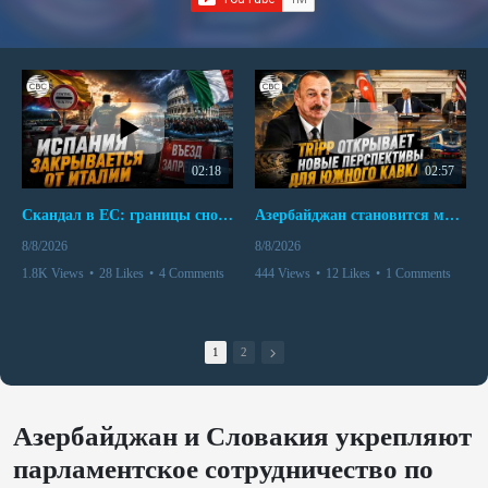
02:18
02:57
Скандал в ЕС: границы снова под контролем
Азербайджан становится мостом между Востоком и Западом
8/8/2026
8/8/2026
1.8K Views
•
28 Likes
•
4 Comments
444 Views
•
12 Likes
•
1 Comments
1
2
Азербайджан и Словакия укрепляют
парламентское сотрудничество по