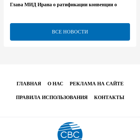
Глава МИД Ирана о ратификации конвенции о
правовом статусе Каспия
17:56
8 августа 2026
ВСЕ НОВОСТИ
Иран и Оман близки к соглашению по Ормузскому
проливу – Арагчи
17:46
8 августа 2026
Телефонный разговор лидеров - показатель
институционализации процесса нормализации
ГЛАВНАЯ
О НАС
РЕКЛАМА НА САЙТЕ
между Азербайджаном и Арменией — Цукерман
ПРАВИЛА ИСПОЛЬЗОВАНИЯ
КОНТАКТЫ
17:00
8 августа 2026
Хикмет Гаджиев поделился публикацией в связи с
годовщиной Вашингтонского саммита (ВИДЕО)
15:14
8 августа 2026