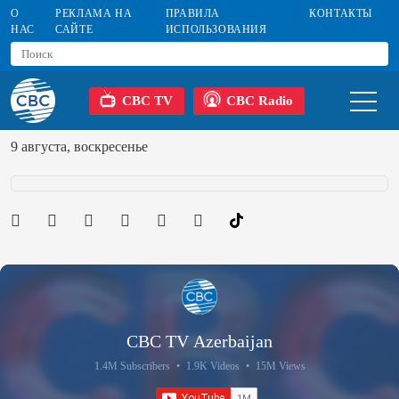
О
РЕКЛАМА НА
ПРАВИЛА
КОНТАКТЫ
НАС
САЙТЕ
ИСПОЛЬЗОВАНИЯ
CBC TV
CBC Radio
9 августа, воскресенье
CBC TV Azerbaijan
1.4M Subscribers
•
1.9K Videos
•
15M Views