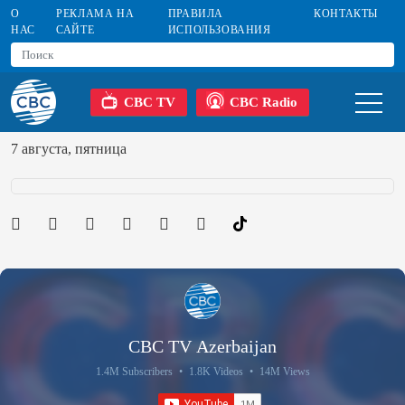
О
РЕКЛАМА НА
ПРАВИЛА
КОНТАКТЫ
НАС
САЙТЕ
ИСПОЛЬЗОВАНИЯ
CBC TV
CBC Radio
7 августа, пятница
CBC TV Azerbaijan
1.4M Subscribers
•
1.8K Videos
•
14M Views