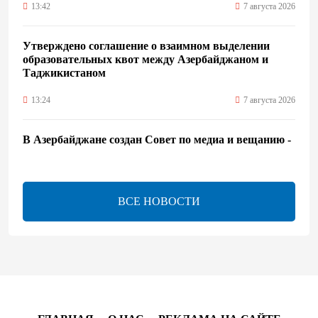
13:42
7 августа 2026
Утверждено соглашение о взаимном выделении
образовательных квот между Азербайджаном и
Таджикистаном
13:24
7 августа 2026
В Азербайджане создан Совет по медиа и вещанию -
Указ
13:16
7 августа 2026
ВСЕ НОВОСТИ
ЕАЭС расширяет финансовый рынок и вводит
единые правила электронной торговли - Мишустин
13:04
7 августа 2026
Узбекистан предложил ЕАЭС совместную
программу "зеленой трансформации"