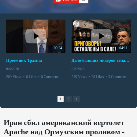
00:24
04:11
Преемник Трампа
Дело бывших лидеров сепаратистского режима в Карабахе
8/6/2026
8/6/2026
209 Views
•
6 Likes
•
0 Comments
549 Views
•
28 Likes
•
5 Comments
1
2
Иран сбил американский вертолет
Apache над Ормузским проливом -