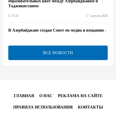
образовательных квот между Азербайджаном и
Таджикистаном
13:24
7 августа 2026
В Азербайджане создан Совет по медиа и вещанию -
Указ
13:16
7 августа 2026
ВСЕ НОВОСТИ
ЕАЭС расширяет финансовый рынок и вводит
единые правила электронной торговли - Мишустин
13:04
7 августа 2026
Узбекистан предложил ЕАЭС совместную
программу "зеленой трансформации"
ГЛАВНАЯ
О НАС
РЕКЛАМА НА САЙТЕ
12:54
7 августа 2026
ПРАВИЛА ИСПОЛЬЗОВАНИЯ
КОНТАКТЫ