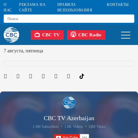
О
РЕКЛАМА НА
ПРАВИЛА
КОНТАКТЫ
НАС
САЙТЕ
ИСПОЛЬЗОВАНИЯ
CBC TV
CBC Radio
7 августа, пятница
CBC TV Azerbaijan
1.4M Subscribers
•
1.8K Videos
•
14M Views