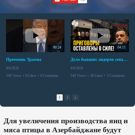
00:24
04:11
Преемник Трампа
Дело бывших лидеров сепаратистского режима в Карабахе
8/6/2026
8/6/2026
209 Views
•
6 Likes
•
0 Comments
549 Views
•
28 Likes
•
5 Comments
1
2
Для увеличения производства яиц и
мяса птицы в Азербайджане будут