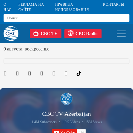
О
РЕКЛАМА НА
ПРАВИЛА
КОНТАКТЫ
НАС
САЙТЕ
ИСПОЛЬЗОВАНИЯ
CBC TV
CBC Radio
9 августа, воскресенье
CBC TV Azerbaijan
1.4M Subscribers
•
1.9K Videos
•
15M Views