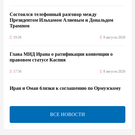
Состоялся телефонный разговор между
Президентом Ильхамом Алиевым и Дональдом
Трампом
19:26
8 августа 2026
Глава МИД Ирана о ратификации конвенции о
правовом статусе Каспия
17:56
8 августа 2026
Иран и Оман близки к соглашению по Ормузскому
проливу – Арагчи
17:46
8 августа 2026
ВСЕ НОВОСТИ
Телефонный разговор лидеров - показатель
институционализации процесса нормализации
между Азербайджаном и Арменией — Цукерман