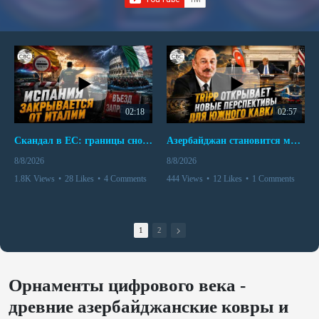
02:18
02:57
Скандал в ЕС: границы снова под контролем
Азербайджан становится мостом между Востоком и Западом
8/8/2026
8/8/2026
1.8K Views
•
28 Likes
•
4 Comments
444 Views
•
12 Likes
•
1 Comments
1
2
Орнаменты цифрового века -
древние азербайджанские ковры и