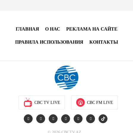
17:00
8 августа 2026
Хикмет Гаджиев поделился публикацией в связи с
ГЛАВНАЯ
О НАС
РЕКЛАМА НА САЙТЕ
годовщиной Вашингтонского саммита (ВИДЕО)
ПРАВИЛА ИСПОЛЬЗОВАНИЯ
КОНТАКТЫ
15:14
8 августа 2026
В минобороны Азербайджана прошло собрание
военных атташе в зарубежных странах (ФОТО)
14:34
8 августа 2026
МИД Франции выступил с заявлением по случаю
годовщины Вашингтонского саммита
CBC TV LIVE
CBC FM LIVE
14:14
8 августа 2026
Телефонный разговор лидеров: Баку и Ереван
© 2026 CBCTV.AZ
синхронизировали курс на мир