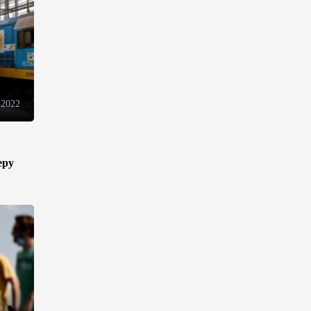
В Иране раскрыли данные о
выработке электроэнергии из
ВИЭ
19:32
5 августа 2026
 2022
Внесены изменения в
Государственную программу
по совершенствованию
управления госимуществом в
еру
Азербайджане
13:38
5 августа 2026
Дипломатия во имя мира:
инициатива Токаева о
прекращении боевых
действий и возобновлении
переговоров