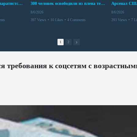
Дело бывших лидеров сепаратистского режима в Карабахе
300 человек освободили из плена террористов. Невероятная история спасения
8/6/2026
8/6/2026
nts
397 Views
•
10 Likes
•
4 Comments
293 Views
•
7 L
1
2
я требования к соцсетям с возрастным