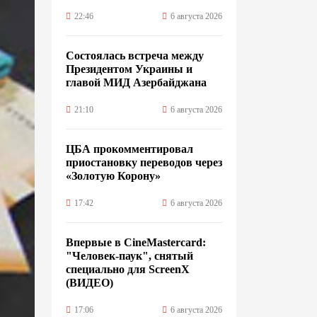
22:46
6 августа 2026
Состоялась встреча между
Президентом Украины и
главой МИД Азербайджана
21:10
6 августа 2026
ЦБА прокомментировал
приостановку переводов через
«Золотую Корону»
17:42
6 августа 2026
Впервые в CineMastercard:
"Человек-паук", снятый
специально для ScreenX
(ВИДЕО)
17:06
6 августа 2026