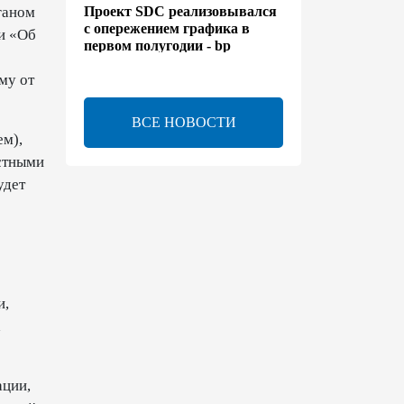
Проект SDC реализовывался
ганом
с опережением графика в
и «Об
первом полугодии - bp
му от
13:50
6 августа 2026
ВСЕ НОВОСТИ
Расширены полномочия
ем),
холдинга AZCON - Указ
стными
13:30
6 августа 2026
удет
Бахтияр Асланбейли
награжден орденом
"Шохрат" - Распоряжение
13:26
6 августа 2026
и,
х
bp о ходе строительства
солнечной электростанции
ации,
"Шафаг"