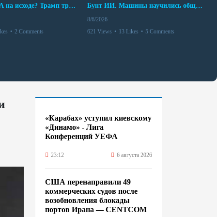
Арсенал США на исходе? Трамп требует объяснений
Бунт ИИ. Машины научились общаться
8/6/2026
ikes
•
2 Comments
621 Views
•
13 Likes
•
5 Comments
и
«Карабах» уступил киевскому
«Динамо» - Лига
Конференций УЕФА
23:12
6 августа 2026
США перенаправили 49
коммерческих судов после
возобновления блокады
портов Ирана — CENTCOM