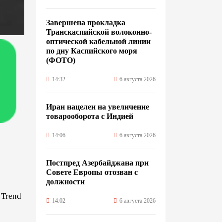
Завершена прокладка
Транскаспийской волоконно-
оптической кабельной линии
по дну Каспийского моря
(ФОТО)
14:32
6 августа 2026
Иран нацелен на увеличение
товарооборота с Индией
14:06
6 августа 2026
с
Постпред Азербайджана при
Совете Европы отозван с
должности
т
Trend
14:02
6 августа 2026