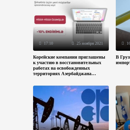
17:10
25 ноября 2021
16
Корейские компании приглашены
В Гру
к участию в восстановительных
импор
работах на освобожденных
территориях Азербайджана
(ФОТО)