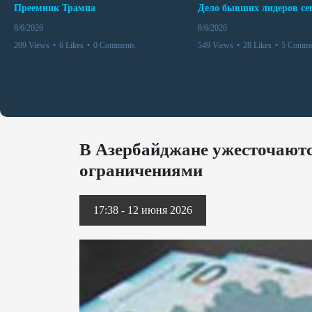
Преемник Трампа
8/6/2026
8/6/2026
209 Views
•
6 Likes
•
0 Comments
549 Views
•
28 Likes
•
5 Comme
В Азербайджане ужесточаютс
ограничениями
17:38 - 12 июня 2026