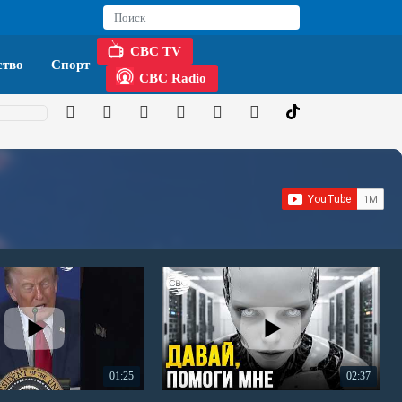
CBC TV
тво
Спорт
CBC Radio
01:25
02:37