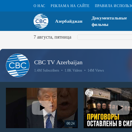
О НАС
РЕКЛАМА НА САЙТЕ
ПРАВИЛА ИСПОЛЬ
Документальные
Азербайджан
фильмы
7 августа, пятница
CBC TV Azerbaijan
1.4M Subscribers
•
1.8K Videos
•
14M Views
00:24