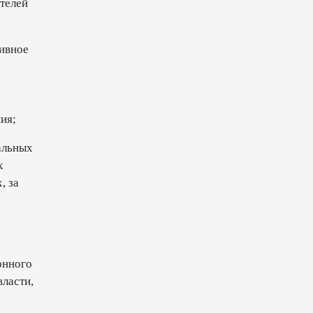
телей
13:18
6 августа 2026
ивное
Усиливается контроль в связи
с импортируемыми в
Азербайджан
непродовольственными
товарами
ия;
13:16
6 августа 2026
альных
х
В суде по апелляционным
, за
жалобам граждан Армении
объявлено окончательное
решение
12:30
6 августа 2026
онного
Цены на азербайджанскую
ласти,
нефть изменились
разнонаправленно