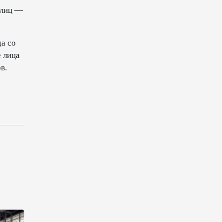
 лиц —
10:14
6 августа 2026
Как Азербайджан и Казахстан
а со
превращают Каспий в
 лица
цифровой узел Евразии
в.
08:00
6 августа 2026
По итогам июля годовая
инфляция в Казахстане
снизилась до 10,2%
04:30
6 августа 2026
Казахстан расширит меры
поддержки отечественных
производителей и
продвижения экспорта
22:22
5 августа 2026