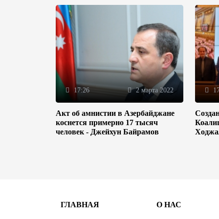
17:26
2 марта 2022
17
Акт об амнистии в Азербайджане
Созда
коснется примерно 17 тысяч
Коали
человек - Джейхун Байрамов
Ходжа
ГЛАВНАЯ
О НАС