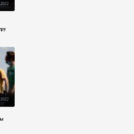
 2022
инфраструктуру роста
08:00
5 августа 2026
еру
"Трабзонспор" договорился о
переходе Мохамеда Салаха
02:42
5 августа 2026
Эмир Катара обсудил с
Трампом ситуацию вокруг
Ирана
22:54
4 августа 2026
 2022
В Физулинском районе
вспыхнул пожар на открытой
местности
зы
21:58
4 августа 2026