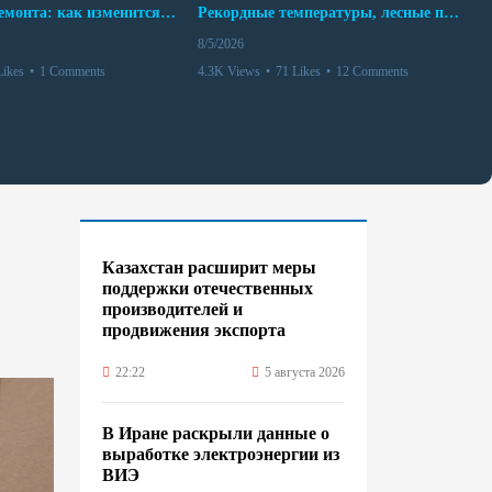
10 месяцев ремонта: как изменится работа Бакинского метро с 15 августа
Рекордные температуры, лесные пожары и красный уровень опасности
8/5/2026
Likes
•
1 Comments
4.3K Views
•
71 Likes
•
12 Comments
Казахстан расширит меры
поддержки отечественных
производителей и
продвижения экспорта
22:22
5 августа 2026
В Иране раскрыли данные о
выработке электроэнергии из
ВИЭ