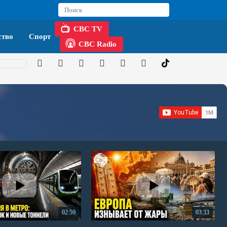
CBC TV
тво
Спорт
CBC Radio
02:59
03:33