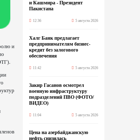
и Кашмира - Президент
Пакистана
12:36
5 августа 2026
Халг Банк предлагает
предпринимателям бизнес-
ролю и
кредит без залогового
по
обеспечения
ОТГ).
11:42
5 августа 2026
ции
го
Закир Гасанов осмотрел
руктур
военную инфраструктуру
подразделений ПВО (ФОТО/
ВИДЕО)
и
11:04
5 августа 2026
членов
Цена на азербайджанскую
нефть cнизилась