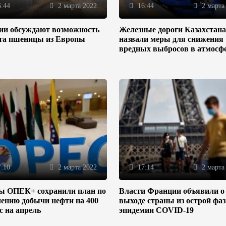
:44
2 марта 2022
16:44
2 марта
зии обсуждают возможность
Железные дороги Казахстана
та пшеницы из Европы
назвали меры для снижения
вредных выбросов в атмосф
:10
2 марта 2022
17:14
2 марта
ы ОПЕК+ сохранили план по
Власти Франции объявили о
ению добычи нефти на 400
выходе страны из острой фа
/с на апрель
эпидемии COVID-19