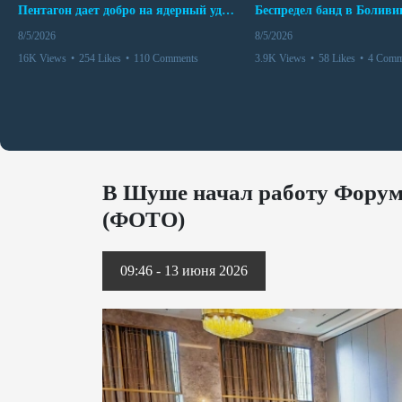
Пентагон дает добро на ядерный удар по противникам США
8/5/2026
8/5/2026
16K Views
•
254 Likes
•
110 Comments
3.9K Views
•
58 Likes
•
4 Comm
В Шуше начал работу Форум
(ФОТО)
09:46 - 13 июня 2026