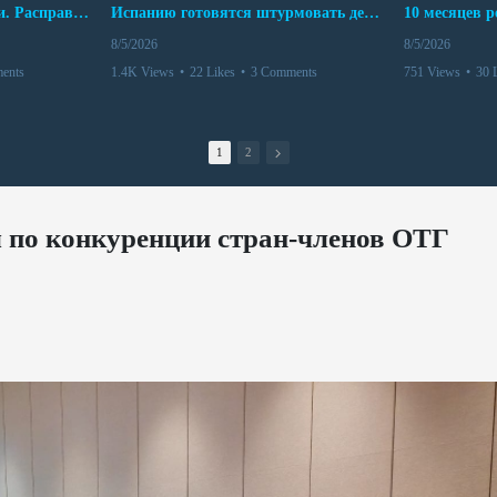
Беспредел банд в Боливии. Расправы над наркоторговцами
Испанию готовятся штурмовать десятки тысяч марокканцев
8/5/2026
8/5/2026
ents
1.4K Views
•
22 Likes
•
3 Comments
751 Views
•
30 
1
2
 по конкуренции стран-членов ОТГ