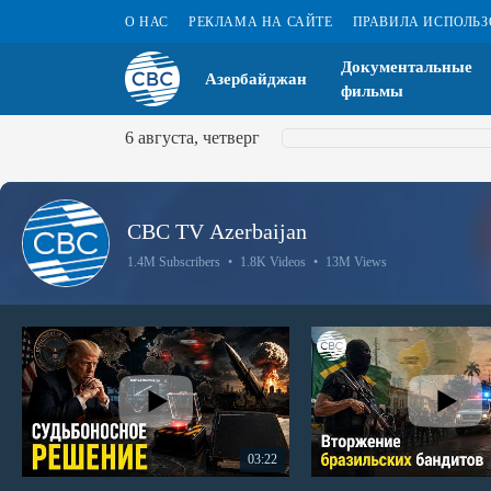
О НАС
РЕКЛАМА НА САЙТЕ
ПРАВИЛА ИСПОЛЬ
Документальные
Азербайджан
фильмы
6 августа, четверг
CBC TV Azerbaijan
1.4M Subscribers
•
1.8K Videos
•
13M Views
03:22