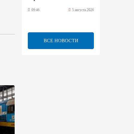
09:46
5 августа 2026
Турецко-американский
ученый Эргун Кырлыковалы
раскритиковал позицию
ВСЕ НОВОСТИ
Талеба по вопросу Рубена
Варданяна
09:42
5 августа 2026
Средний коридор открывает
широкие возможности для
торговли Европы и Азии -
ОЭСР (Эксклюзив)
09:00
5 августа 2026
Центральная Азия ускоряет
цифровой переход: платежи
превращаются в