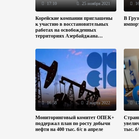
17:10
25 ноября 2021
16
Корейские компании приглашены
В Гру
к участию в восстановительных
импор
работах на освобожденных
территориях Азербайджана
(ФОТО)
16:58
2 марта 2022
17
Мониторинговый комитет ОПЕК+
Стран
поддержал план по росту добычи
увелич
нефти на 400 тыс. б/с в апреле
тыс. б