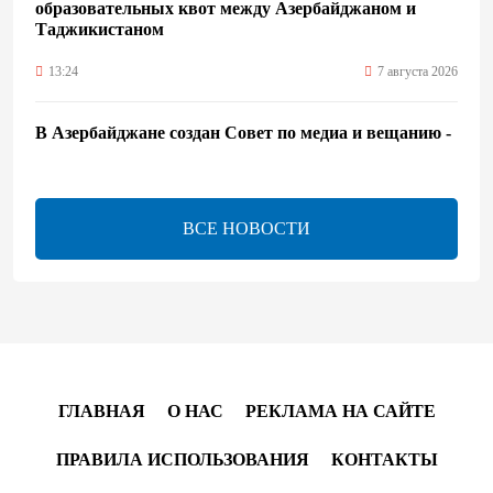
образовательных квот между Азербайджаном и
Таджикистаном
13:24
7 августа 2026
В Азербайджане создан Совет по медиа и вещанию -
Указ
13:16
7 августа 2026
ВСЕ НОВОСТИ
ЕАЭС расширяет финансовый рынок и вводит
единые правила электронной торговли - Мишустин
13:04
7 августа 2026
Узбекистан предложил ЕАЭС совместную
программу "зеленой трансформации"
ГЛАВНАЯ
О НАС
РЕКЛАМА НА САЙТЕ
12:54
7 августа 2026
ПРАВИЛА ИСПОЛЬЗОВАНИЯ
КОНТАКТЫ