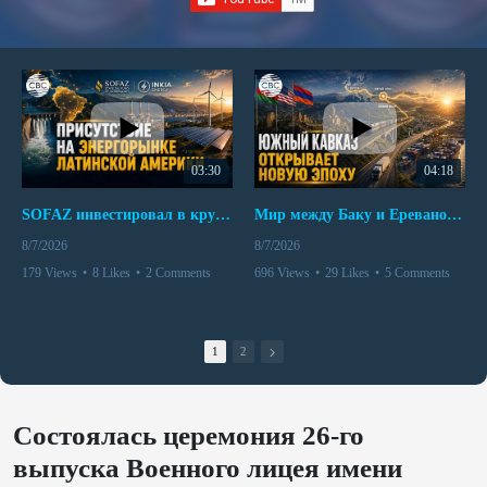
03:30
04:18
SOFAZ инвестировал в крупнейшего независимого производителя электроэнергии Перу
Мир между Баку и Ереваном запускает крупные логистические проекты
8/7/2026
8/7/2026
179 Views
•
8 Likes
•
2 Comments
696 Views
•
29 Likes
•
5 Comments
1
2
Состоялась церемония 26-го
выпуска Военного лицея имени