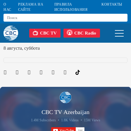
О
РЕКЛАМА НА
ПРАВИЛА
КОНТАКТЫ
НАС
САЙТЕ
ИСПОЛЬЗОВАНИЯ
CBC TV
CBC Radio
8 августа, суббота
CBC TV Azerbaijan
1.4M Subscribers
•
1.8K Videos
•
15M Views