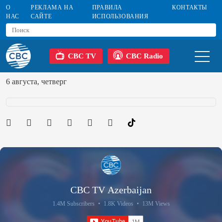
О
РЕКЛАМА НА
ПРАВИЛА
КОНТАКТЫ
НАС
САЙТЕ
ИСПОЛЬЗОВАНИЯ
CBC TV
CBC Radio
6 августа, четверг
CBC TV Azerbaijan
1.4M Subscribers
•
1.8K Videos
•
13M Views