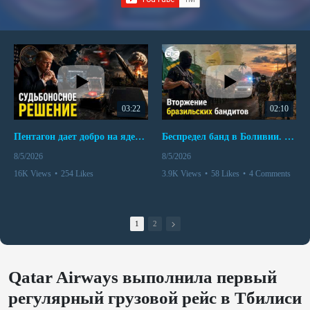
03:22
02:10
Пентагон дает добро на ядерный удар по противникам США
Беспредел банд в Боливии. Расправы над наркоторговцами
8/5/2026
8/5/2026
16K Views
•
254 Likes
3.9K Views
•
58 Likes
•
4 Comments
•
110 Comments
1
2
Qatar Airways выполнила первый
регулярный грузовой рейс в Тбилиси