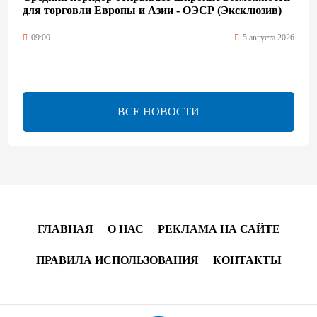
для торговли Европы и Азии - ОЭСР (Эксклюзив)
09:00
5 августа 2026
Центральная Азия ускоряет цифровой переход:
платежи превращаются в инфраструктуру роста
ВСЕ НОВОСТИ
08:00
5 августа 2026
"Трабзонспор" договорился о переходе Мохамеда
Салаха
02:42
5 августа 2026
ГЛАВНАЯ
О НАС
РЕКЛАМА НА САЙТЕ
Эмир Катара обсудил с Трампом ситуацию вокруг
Ирана
ПРАВИЛА ИСПОЛЬЗОВАНИЯ
КОНТАКТЫ
22:54
4 августа 2026
В Физулинском районе вспыхнул пожар на