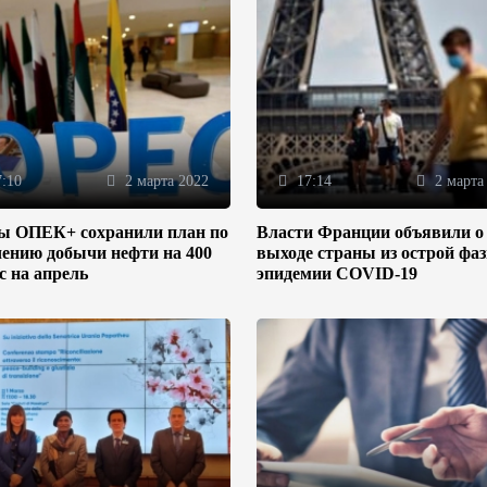
:10
2 марта 2022
17:14
2 марта
ы ОПЕК+ сохранили план по
Власти Франции объявили о
ению добычи нефти на 400
выходе страны из острой фа
/с на апрель
эпидемии COVID-19