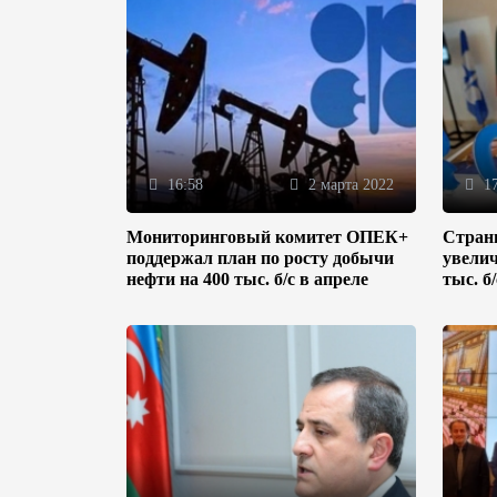
16:58
2 марта 2022
17
Мониторинговый комитет ОПЕК+
Стран
поддержал план по росту добычи
увелич
нефти на 400 тыс. б/с в апреле
тыс. б