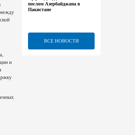
послом Азербайджана в
и
Пакистане
 между
еской
13:42
7 августа 2026
Утверждено соглашение о
ВСЕ НОВОСТИ
взаимном выделении
образовательных квот между
а,
Азербайджаном и
Таджикистаном
ции и
и
13:24
7 августа 2026
ержку
В Азербайджане создан Совет
по медиа и вещанию - Указ
венных
13:16
7 августа 2026
ЕАЭС расширяет
финансовый рынок и вводит
единые правила электронной