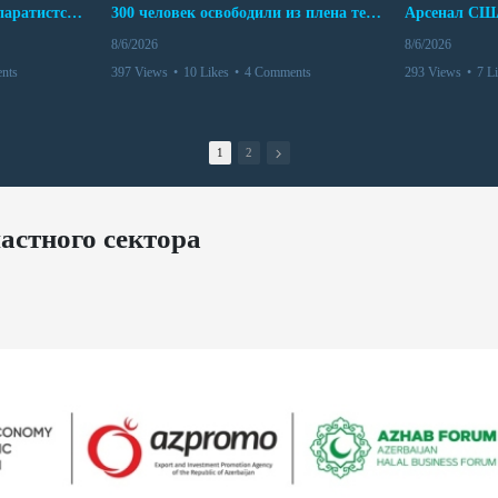
Дело бывших лидеров сепаратистского режима в Карабахе
300 человек освободили из плена террористов. Невероятная история спасения
8/6/2026
8/6/2026
nts
397 Views
•
10 Likes
•
4 Comments
293 Views
•
7 L
1
2
астного сектора