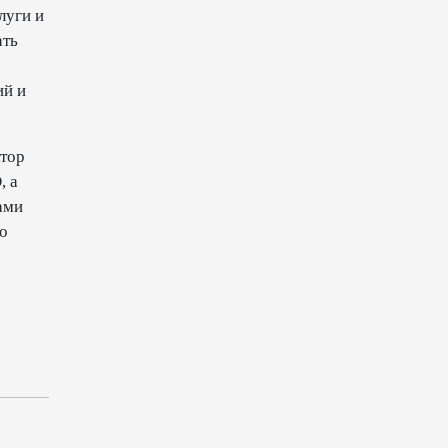
луги и
торговли - Мишустин
ать
13:04
7 августа 2026
ий и
Узбекистан предложил ЕАЭС
совместную программу
"зеленой трансформации"
ктор
, а
12:54
7 августа 2026
ами
о
ЕАЭС сохраняет
положительную динамику
экономики и наращивает
взаимную торговлю –
Мишустин
12:48
7 августа 2026
Новые соглашения ЕАЭС
создают условия для