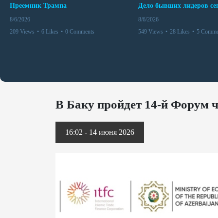
Преемник Трампа
8/6/2026
8/6/2026
209 Views
•
6 Likes
•
0 Comments
549 Views
•
28 Likes
•
5 Comme
В Баку пройдет 14-й Форум ч
16:02 - 14 июня 2026