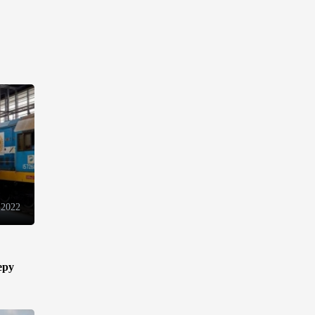
электронной торговли и
общего рынка - Турчин
12:18
7 августа 2026
Беларусь предложила
пересмотреть механизм
финансирования
промкооперации в ЕАЭС
12:08
7 августа 2026
Процесс сближения Армении
с ЕС требует
 2022
предварительной подготовки
- Пашинян
10:40
7 августа 2026
еру
Пашинян призвал устранить
барьеры для свободного