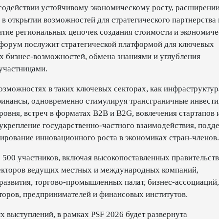
 содействии устойчивому экономическому росту, расширени
е в открытии возможностей для стратегического партнерства
витие региональных цепочек создания стоимости и экономич
 форум послужит стратегической платформой для ключевых
х бизнес-возможностей, обмена знаниями и углубления
участницами.
озможностях в таких ключевых секторах, как инфраструктур
 финансы, одновременно стимулируя трансграничные инвести
овня, встреч в форматах B2B и B2G, вовлечения стартапов 
укрепление государственно-частного взаимодействия, подд
ирование инновационного роста в экономиках стран-членов.
1 500 участников, включая высокопоставленных правительст
ректоров ведущих местных и международных компаний,
развития, торгово-промышленных палат, бизнес-ассоциаций,
торов, предпринимателей и финансовых институтов.
 выступлений, в рамках PSF 2026 будет развернута