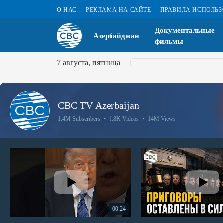
О НАС
РЕКЛАМА НА САЙТЕ
ПРАВИЛА ИСПОЛЬ
Документальные
Азербайджан
фильмы
7 августа, пятница
CBC TV Azerbaijan
1.4M Subscribers
•
1.8K Videos
•
14M Views
00:24