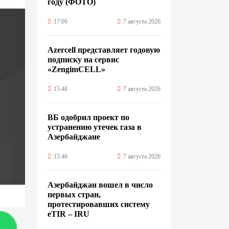
году (ФОТО)
17:00
7 августа 2026
Azercell представляет годовую
подписку на сервис
«ZengimCELL»
15:48
7 августа 2026
ВБ одобрил проект по
устранению утечек газа в
Азербайджане
15:46
7 августа 2026
Азербайджан вошел в число
первых стран,
протестировавших систему
eTIR – IRU