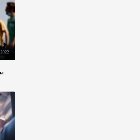
движения товаров и услуг в
ЕАЭС
10:40
7 августа 2026
Из России в Армению
транзитом через Азербайджан
будут отправлены пшеница и
 2022
каменный уголь
09:54
7 августа 2026
зы
Азербайджанская нефть
подорожала на 2,6%
09:24
7 августа 2026
Fitch подтвердил рейтинг
Ипотечного фонда
Азербайджана на уровне BBB-