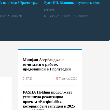
Арсенал США на исходе? Трамп требует объяснений
Бунт ИИ. Машины научились общаться
8/6/2026
ikes
•
2 Comments
621 Views
•
13 Likes
•
5 Comments
Минфин Азербайджана
отчитался о работе,
проделанной в I полугодии
17:20
7 августа 2026
PASHA Holding продолжает
успешную реализацию
проекта «Fərqindəlik»,
который был запущен в 2025