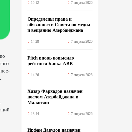
15:12
7 августа 2026
Определены права и
обязанности Совета по медиа
и вещанию Азербайджана
14:28
7 августа 2026
 по
Fitch вновь повысило
ного
рейтинги Банка ABB
нес-
14:26
7 августа 2026
.
Хазар Фархадов назначен
послом Азербайджана в
с
Малайзии
иций
13:44
7 августа 2026
Ирфан Давудов назначен