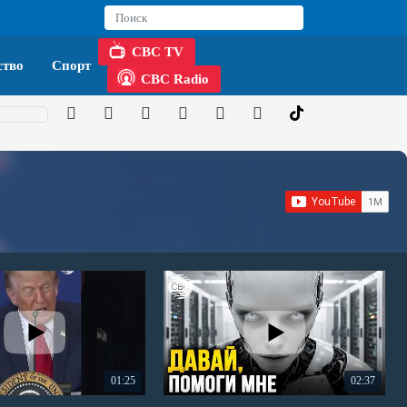
CBC TV
тво
Спорт
CBC Radio
01:25
02:37