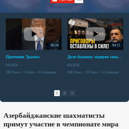
00:24
04:11
Преемник Трампа
Дело бывших лидеров сепаратистского режима в Карабахе
8/6/2026
8/6/2026
209 Views
•
6 Likes
•
0 Comments
549 Views
•
28 Likes
•
5 Comments
1
2
Азербайджанские шахматисты
примут участие в чемпионате мира