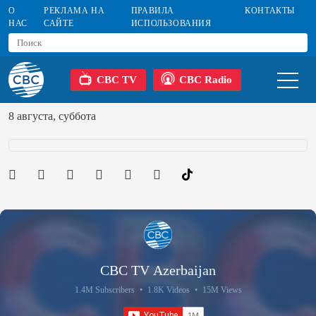
О
РЕКЛАМА НА
ПРАВИЛА
КОНТАКТЫ
НАС
САЙТЕ
ИСПОЛЬЗОВАНИЯ
CBC TV
CBC Radio
8 августа, суббота
CBC TV Azerbaijan
1.4M Subscribers
•
1.8K Videos
•
15M Views