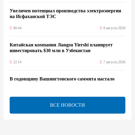
Увеличен потенциал производства электроэнергии
на Исфаханской ТЭС
00:44
8 августа 2026
Китайская компания Jiangsu Yiershi планирует
инвестировать $30 млн в Узбекистан
22:14
7 августа 2026
В годовщину Вашингтонского саммита настало
время перейти к практической реализации TRIPP -
Секута
21:08
7 августа 2026
ВСЕ НОВОСТИ
Оборонное соглашение не направлено против какой-
либо страны — Эрдоган