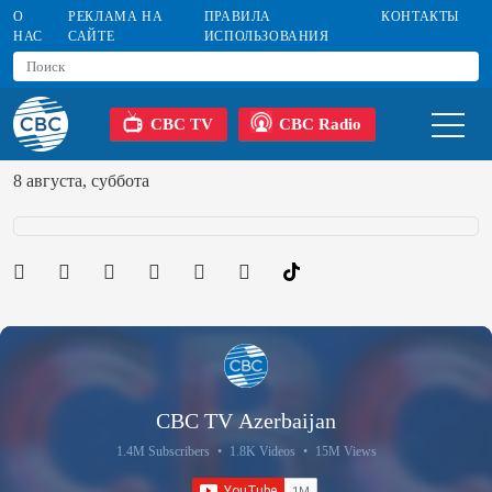
О
РЕКЛАМА НА
ПРАВИЛА
КОНТАКТЫ
НАС
САЙТЕ
ИСПОЛЬЗОВАНИЯ
CBC TV
CBC Radio
8 августа, суббота
CBC TV Azerbaijan
1.4M Subscribers
•
1.8K Videos
•
15M Views