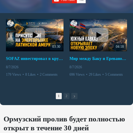
03:30
04:18
SOFAZ инвестировал в крупнейшего независимого производителя электроэнергии Перу
Мир между Баку и Ереваном запускает крупные логистические проекты
8/7/2026
8/7/2026
179 Views
•
8 Likes
•
2 Comments
696 Views
•
29 Likes
•
5 Comments
1
2
Ормузский пролив будет полностью
открыт в течение 30 дней