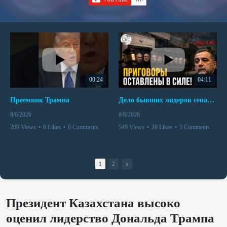
00:24
04:11
Преемник Трампа
Дело бывших лидеров сепаратистского режима в Карабахе
8/6/2026
8/6/2026
209 Views
•
6 Likes
•
0 Comments
549 Views
•
28 Likes
•
5 Comments
1
2
Президент Казахстана высоко
оценил лидерство Дональда Трампа