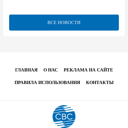
- Распоряжение
13:26
6 августа 2026
ВСЕ НОВОСТИ
bp о ходе строительства солнечной электростанции
"Шафаг"
13:18
6 августа 2026
Усиливается контроль в связи с импортируемыми в
Азербайджан непродовольственными товарами
ГЛАВНАЯ
О НАС
РЕКЛАМА НА САЙТЕ
13:16
6 августа 2026
ПРАВИЛА ИСПОЛЬЗОВАНИЯ
КОНТАКТЫ
В суде по апелляционным жалобам граждан
Армении объявлено окончательное решение
12:30
6 августа 2026
Цены на азербайджанскую нефть изменились