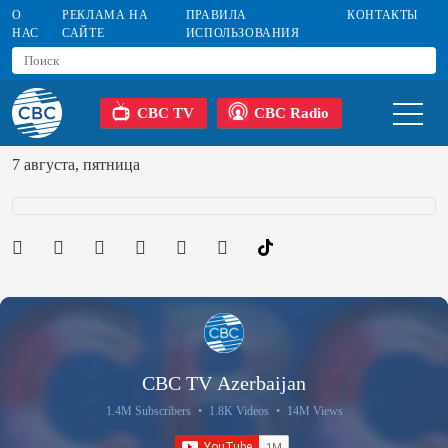
О
РЕКЛАМА НА
ПРАВИЛА
КОНТАКТЫ
НАС
САЙТЕ
ИСПОЛЬЗОВАНИЯ
CBC TV
CBC Radio
7 августа, пятница
CBC TV Azerbaijan
1.4M Subscribers
•
1.8K Videos
•
14M Views