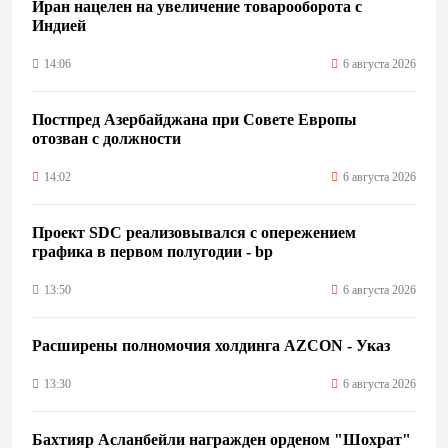
Иран нацелен на увеличение товарооборота с
Индией
14:06
6 августа 2026
Постпред Азербайджана при Совете Европы
отозван с должности
14:02
6 августа 2026
Проект SDC реализовывался с опережением
графика в первом полугодии - bp
13:50
6 августа 2026
Расширены полномочия холдинга AZCON - Указ
13:30
6 августа 2026
Бахтияр Асланбейли награжден орденом "Шохрат"