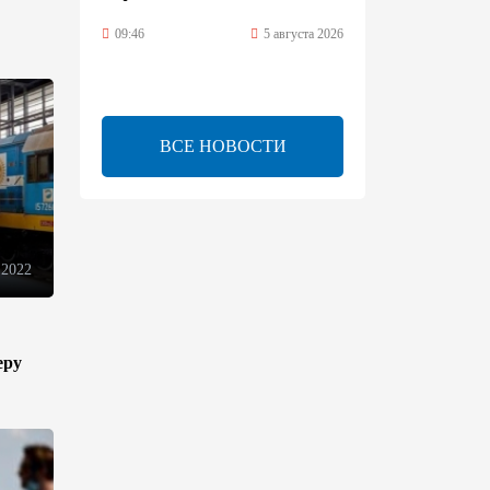
09:46
5 августа 2026
Турецко-американский
ученый Эргун Кырлыковалы
раскритиковал позицию
ВСЕ НОВОСТИ
Талеба по вопросу Рубена
Варданяна
09:42
5 августа 2026
 2022
Средний коридор открывает
широкие возможности для
торговли Европы и Азии -
ОЭСР (Эксклюзив)
еру
09:00
5 августа 2026
Центральная Азия ускоряет
цифровой переход: платежи
превращаются в