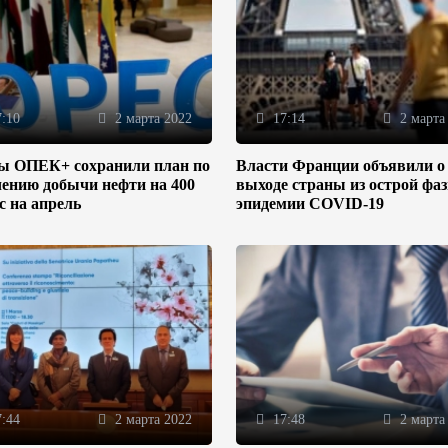
:10
2 марта 2022
17:14
2 марта
ы ОПЕК+ сохранили план по
Власти Франции объявили о
ению добычи нефти на 400
выходе страны из острой фа
/с на апрель
эпидемии COVID-19
:44
2 марта 2022
17:48
2 марта