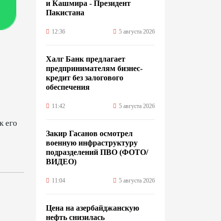
и Кашмира - Президент
Пакистана
12:36
5 августа 2026
Халг Банк предлагает
предпринимателям бизнес-
кредит без залогового
обеспечения
11:42
5 августа 2026
к его
Закир Гасанов осмотрел
военную инфраструктуру
подразделений ПВО (ФОТО/
ВИДЕО)
11:04
5 августа 2026
Цена на азербайджанскую
нефть cнизилась