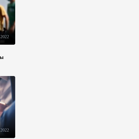
инфраструктуру роста
08:00
5 августа 2026
"Трабзонспор" договорился о
 2022
переходе Мохамеда Салаха
02:42
5 августа 2026
зы
Эмир Катара обсудил с
Трампом ситуацию вокруг
Ирана
22:54
4 августа 2026
В Физулинском районе
вспыхнул пожар на открытой
местности
 2022
21:58
4 августа 2026