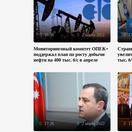
16:58
2 марта 2022
17
Мониторинговый комитет ОПЕК+
Стран
поддержал план по росту добычи
увелич
нефти на 400 тыс. б/с в апреле
тыс. б
17:26
2 марта 2022
17