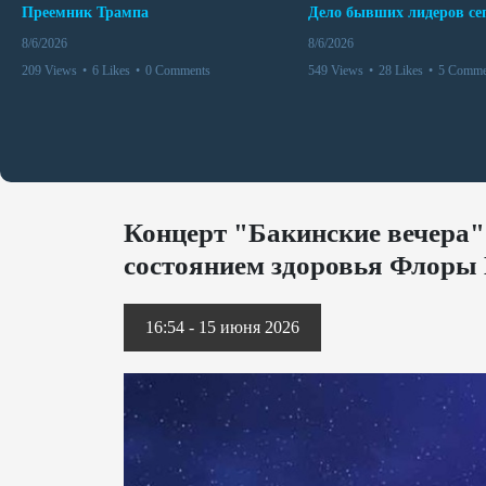
Преемник Трампа
8/6/2026
8/6/2026
209 Views
•
6 Likes
•
0 Comments
549 Views
•
28 Likes
•
5 Comme
Концерт "Бакинские вечера" 
состоянием здоровья Флоры
16:54 - 15 июня 2026