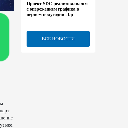
Проект SDC реализовывался
с опережением графика в
первом полугодии - bp
13:50
6 августа 2026
ВСЕ НОВОСТИ
Расширены полномочия
холдинга AZCON - Указ
13:30
6 августа 2026
Бахтияр Асланбейли
награжден орденом
"Шохрат" - Распоряжение
13:26
6 августа 2026
ры
церт
bp о ходе строительства
солнечной электростанции
ешение
"Шафаг"
узыке,