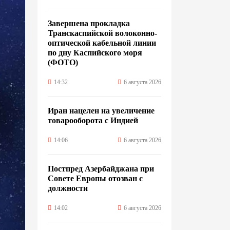
Завершена прокладка
Транскаспийской волоконно-
оптической кабельной линии
по дну Каспийского моря
(ФОТО)
14:32
6 августа 2026
Иран нацелен на увеличение
товарооборота с Индией
14:06
6 августа 2026
Постпред Азербайджана при
Совете Европы отозван с
должности
14:02
6 августа 2026