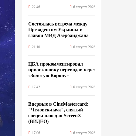
22:46
6 августа 2026
Состоялась встреча между
Президентом Украины и
главой МИД Азербайджана
21:10
6 августа 2026
ЦБА прокомментировал
приостановку переводов через
«Золотую Корону»
17:42
6 августа 2026
Впервые в CineMastercard:
"Человек-паук", снятый
специально для ScreenX
(ВИДЕО)
17:06
6 августа 2026