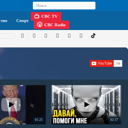
CBC TV
тво
Спорт
CBC Radio
01:25
02:37