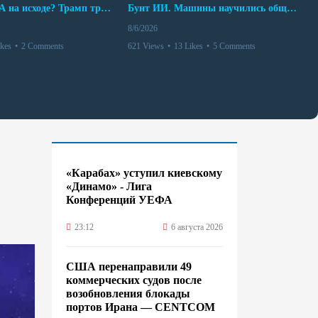
Арсенал США на исходе? Трамп требует объяснений
Бунт ИИ. Машины научились общаться
8/6/2026
ikes
•
2 Comments
621 Views
•
13 Likes
•
5 Comments
«Карабах» уступил киевскому
«Динамо» - Лига
Конференций УЕФА
23:12
6 августа 2026
США перенаправили 49
коммерческих судов после
возобновления блокады
портов Ирана — CENTCOM