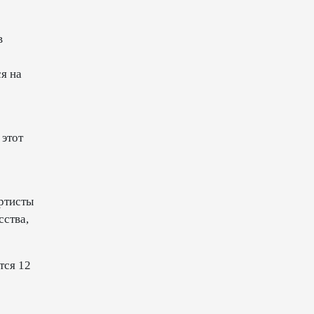
13:18
6 августа 2026
в
Усиливается контроль в связи
с импортируемыми в
я на
Азербайджан
непродовольственными
товарами
13:16
6 августа 2026
 этот
В суде по апелляционным
жалобам граждан Армении
объявлено окончательное
ртисты
решение
сства,
12:30
6 августа 2026
тся 12
Цены на азербайджанскую
нефть изменились
разнонаправленно