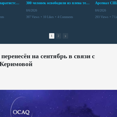
Дело бывших лидеров сепаратистского режима в Карабахе
300 человек освободили из плена террористов. Невероятная история спасения
8/6/2026
8/6/2026
nts
397 Views
•
10 Likes
•
4 Comments
293 Views
•
7 L
1
2
перенесён на сентябрь в связи с
 Керимовой