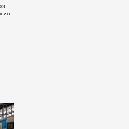
кой
10:14
6 августа 2026
ние и
Как Азербайджан и Казахстан
превращают Каспий в
цифровой узел Евразии
08:00
6 августа 2026
По итогам июля годовая
инфляция в Казахстане
снизилась до 10,2%
04:30
6 августа 2026
Казахстан расширит меры
поддержки отечественных
производителей и
продвижения экспорта
22:22
5 августа 2026