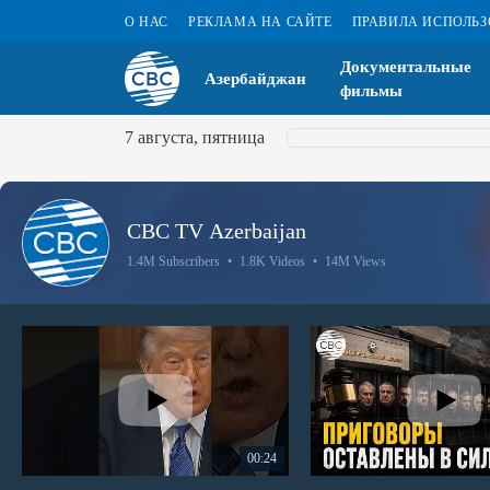
О НАС
РЕКЛАМА НА САЙТЕ
ПРАВИЛА ИСПОЛЬ
Документальные
Азербайджан
фильмы
7 августа, пятница
CBC TV Azerbaijan
1.4M Subscribers
•
1.8K Videos
•
14M Views
00:24