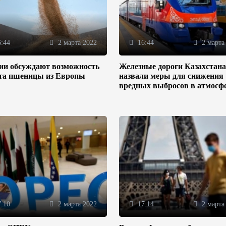
:44
2 марта 2022
16:44
2 марта
зии обсуждают возможность
Железные дороги Казахстана
та пшеницы из Европы
назвали меры для снижения
вредных выбросов в атмосф
:10
2 марта 2022
17:14
2 марта