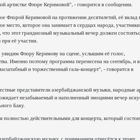
ой артистке Флоре Керимовой", - говорится в сообщении.
ое Флорой Керимовой на протяжении десятилетий, её вклад 
е место, которое она занимает в сердцах народа, участники
, что этот грандиозный музыкальный вечер должен состоятьс
 при её участии.
вь увидим Флору Керимову на сцене, услышим её голос,
тва. Именно поэтому программа перенесена на сентябрь, и в
масштабный и торжественный гала-концерт", - говорится в
естные представители азербайджанской музыки, народные а
 ожидает незабываемый и наполненный эмоциями вечер иску
ного Баку.
я полностью действительными для концерта, который состои
азербайджанскую музыку, с пониманием отнесётся к этому