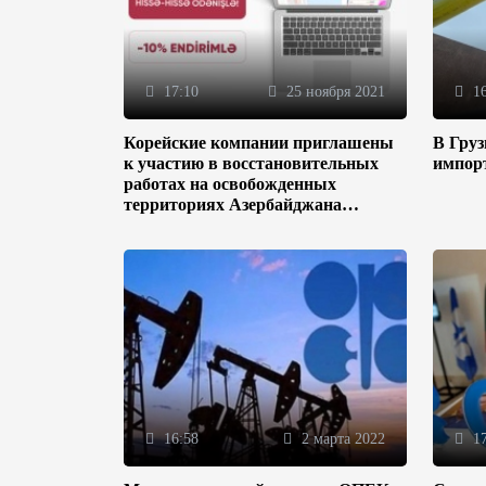
17:10
25 ноября 2021
16
Корейские компании приглашены
В Гру
к участию в восстановительных
импор
работах на освобожденных
территориях Азербайджана
(ФОТО)
16:58
2 марта 2022
17