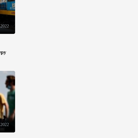
В Иране раскрыли данные о
выработке электроэнергии из
ВИЭ
 2022
19:32
5 августа 2026
еру
Внесены изменения в
Государственную программу
по совершенствованию
управления госимуществом в
Азербайджане
13:38
5 августа 2026
Дипломатия во имя мира:
инициатива Токаева о
прекращении боевых
действий и возобновлении
 2022
переговоров