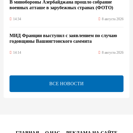
В минобороны Азербайджана прошло собрание
военных атташе в зарубежных странах (ФОТО)
14:34
8 августа 2026
МИД Франции выступил с заявлением по случаю
годовщины Вашингтонского саммита
14:14
8 августа 2026
Телефонный разговор лидеров: Баку и Ереван
синхронизировали курс на мир
ВСЕ НОВОСТИ
13:54
8 августа 2026
Никол Пашинян позвонил Президенту Ильхаму
Алиеву
12:32
8 августа 2026
ГЛАВНАЯ
О НАС
РЕКЛАМА НА САЙТЕ