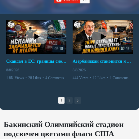
02:18
02:57
Скандал в ЕС: границы снова под контролем
Азербайджан становится мостом между Востоком и Западом
8/8/2026
8/8/2026
1.8K Views
•
28 Likes
•
4 Comments
444 Views
•
12 Likes
•
1 Comments
1
2
Бакинский Олимпийский стадион
подсвечен цветами флага США