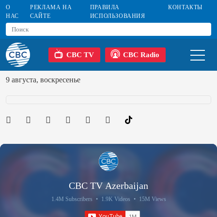
О
РЕКЛАМА НА
ПРАВИЛА
КОНТАКТЫ
НАС
САЙТЕ
ИСПОЛЬЗОВАНИЯ
CBC TV
CBC Radio
9 августа, воскресенье
CBC TV Azerbaijan
1.4M Subscribers
•
1.9K Videos
•
15M Views