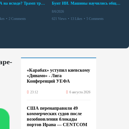
Арсенал США на исходе? Трамп требует объяснений
Бунт ИИ. Машины научились общаться
8/6/2026
ikes
•
2 Comments
621 Views
•
13 Likes
•
5 Comments
аре-
«Карабах» уступил киевскому
«Динамо» - Лига
Конференций УЕФА
23:12
6 августа 2026
США перенаправили 49
коммерческих судов после
возобновления блокады
портов Ирана — CENTCOM