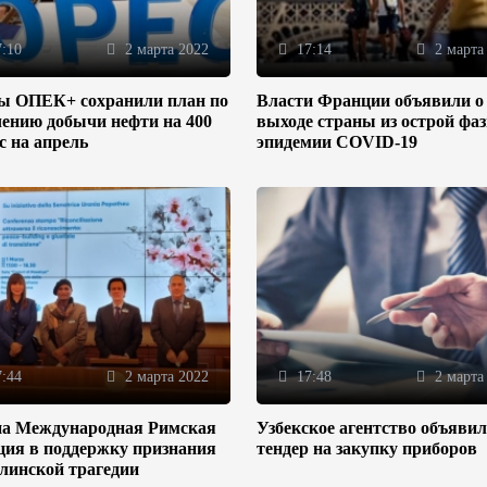
:10
2 марта 2022
17:14
2 марта
ы ОПЕК+ сохранили план по
Власти Франции объявили о
ению добычи нефти на 400
выходе страны из острой фа
/с на апрель
эпидемии COVID-19
:44
2 марта 2022
17:48
2 марта
на Международная Римская
Узбекское агентство объяви
ция в поддержку признания
тендер на закупку приборов
линской трагедии