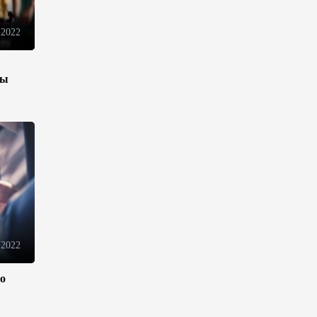
13:18
6 августа 2026
 2022
Усиливается контроль в связи
с импортируемыми в
Азербайджан
зы
непродовольственными
товарами
13:16
6 августа 2026
В суде по апелляционным
жалобам граждан Армении
объявлено окончательное
решение
12:30
6 августа 2026
 2022
ло
Цены на азербайджанскую
нефть изменились
разнонаправленно