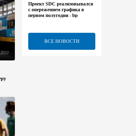
Проект SDC реализовывался
с опережением графика в
первом полугодии - bp
13:50
6 августа 2026
ВСЕ НОВОСТИ
Расширены полномочия
холдинга AZCON - Указ
 2022
13:30
6 августа 2026
Бахтияр Асланбейли
еру
награжден орденом
"Шохрат" - Распоряжение
13:26
6 августа 2026
bp о ходе строительства
солнечной электростанции
"Шафаг"