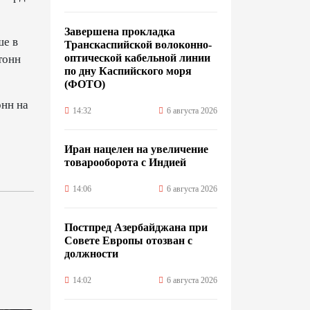
Завершена прокладка
ше в
Транскаспийской волоконно-
оптической кабельной линии
тонн
по дну Каспийского моря
(ФОТО)
онн на
14:32
6 августа 2026
Иран нацелен на увеличение
товарооборота с Индией
14:06
6 августа 2026
Постпред Азербайджана при
Совете Европы отозван с
должности
14:02
6 августа 2026