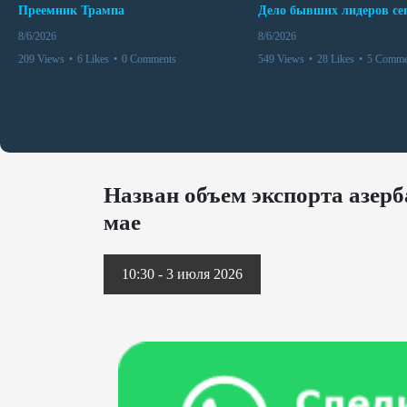
Преемник Трампа
8/6/2026
8/6/2026
209 Views
•
6 Likes
•
0 Comments
549 Views
•
28 Likes
•
5 Comme
Назван объем экспорта азер
мае
10:30 - 3 июля 2026