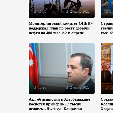
16:58
2 марта 2022
17
Мониторинговый комитет ОПЕК+
Стран
поддержал план по росту добычи
увелич
нефти на 400 тыс. б/с в апреле
тыс. б
17:26
2 марта 2022
17
Акт об амнистии в Азербайджане
Созда
коснется примерно 17 тысяч
Коали
человек - Джейхун Байрамов
Ходжа