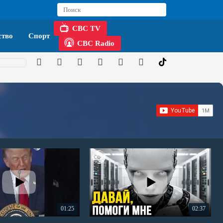
CBC TV
тво
Спорт
CBC Radio
01:25
02:37