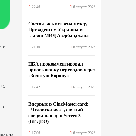
22:46
6 августа 2026
Состоялась встреча между
Президентом Украины и
главой МИД Азербайджана
и и
21:10
6 августа 2026
ЦБА прокомментировал
приостановку переводов через
«Золотую Корону»
5%
17:42
6 августа 2026
Впервые в CineMastercard:
и и
"Человек-паук", снятый
специально для ScreenX
(ВИДЕО)
17:06
6 августа 2026
лиарда