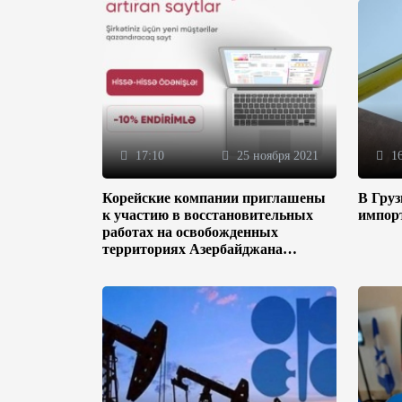
17:10
25 ноября 2021
16
Корейские компании приглашены
В Гру
к участию в восстановительных
импор
работах на освобожденных
территориях Азербайджана
(ФОТО)