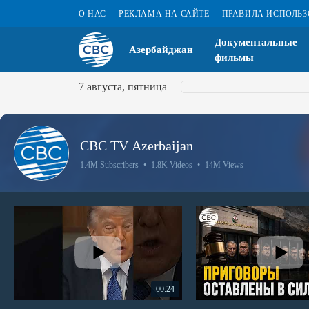
О НАС
РЕКЛАМА НА САЙТЕ
ПРАВИЛА ИСПОЛЬ
Документальные
Азербайджан
фильмы
7 августа, пятница
CBC TV Azerbaijan
1.4M Subscribers
•
1.8K Videos
•
14M Views
00:24