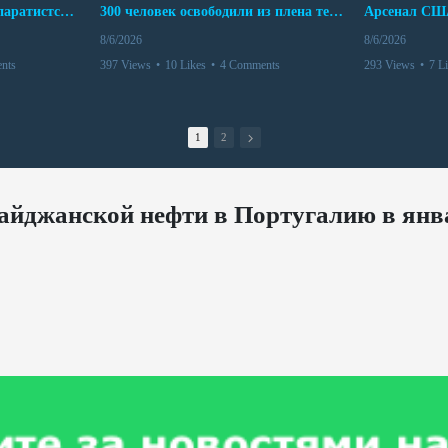
Дело бывших лидеров сепаратистского режима в Карабахе
300 человек освободили из плена террористов. Невероятная история спасения
8/6/2026
8/6/2026
nts
397 Views
•
10 Likes
•
4 Comments
293 Views
•
7 L
1
2
байджанской нефти в Португалию в янв