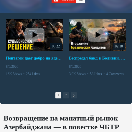
03:22
02:10
Пентагон дает добро на ядерный удар по противникам США
Беспредел банд в Боливии. Расправы над наркоторговцами
8/5/2026
8/5/2026
16K Views
•
254 Likes
3.9K Views
•
58 Likes
•
4 Comments
•
110 Comments
1
2
Возвращение на манатный рынок
Азербайджана — в повестке ЧБТР