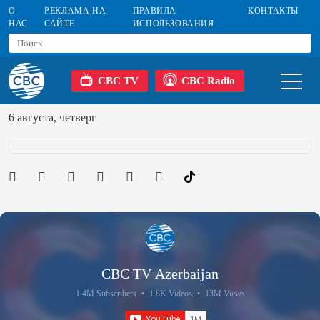
О
РЕКЛАМА НА
ПРАВИЛА
КОНТАКТЫ
НАС
САЙТЕ
ИСПОЛЬЗОВАНИЯ
CBC TV
CBC Radio
6 августа, четверг
CBC TV Azerbaijan
1.4M Subscribers
•
1.8K Videos
•
13M Views