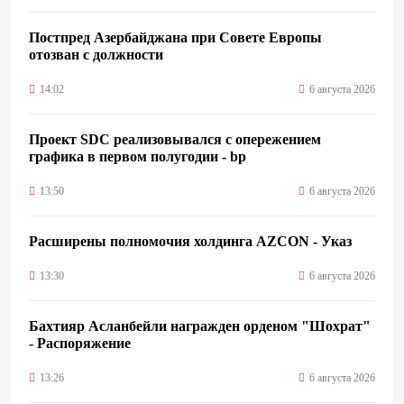
Постпред Азербайджана при Совете Европы
отозван с должности
14:02
6 августа 2026
Проект SDC реализовывался с опережением
графика в первом полугодии - bp
13:50
6 августа 2026
Расширены полномочия холдинга AZCON - Указ
13:30
6 августа 2026
Бахтияр Асланбейли награжден орденом "Шохрат"
- Распоряжение
13:26
6 августа 2026