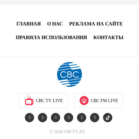
Как Азербайджан и Казахстан превращают Каспий
в цифровой узел Евразии
ГЛАВНАЯ
О НАС
РЕКЛАМА НА САЙТЕ
08:00
6 августа 2026
ПРАВИЛА ИСПОЛЬЗОВАНИЯ
КОНТАКТЫ
По итогам июля годовая инфляция в Казахстане
снизилась до 10,2%
04:30
6 августа 2026
Казахстан расширит меры поддержки
отечественных производителей и продвижения
экспорта
CBC TV LIVE
CBC FM LIVE
22:22
5 августа 2026
В Иране раскрыли данные о выработке
электроэнергии из ВИЭ
© 2026 CBCTV.AZ
19:32
5 августа 2026