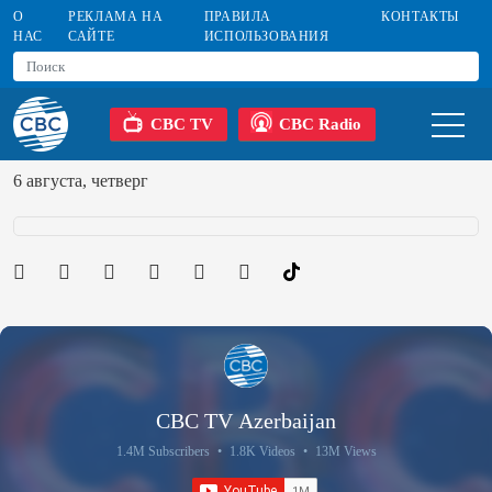
О
РЕКЛАМА НА
ПРАВИЛА
КОНТАКТЫ
НАС
САЙТЕ
ИСПОЛЬЗОВАНИЯ
CBC TV
CBC Radio
6 августа, четверг
CBC TV Azerbaijan
1.4M Subscribers
•
1.8K Videos
•
13M Views