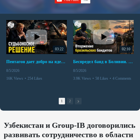
03:22
02:10
Пентагон дает добро на ядерный удар по противникам США
Беспредел банд в Боливии. Расправы над наркоторговцами
8/5/2026
8/5/2026
16K Views
•
254 Likes
3.9K Views
•
58 Likes
•
4 Comments
•
110 Comments
1
2
Узбекистан и Group-IB договорились
развивать сотрудничество в области