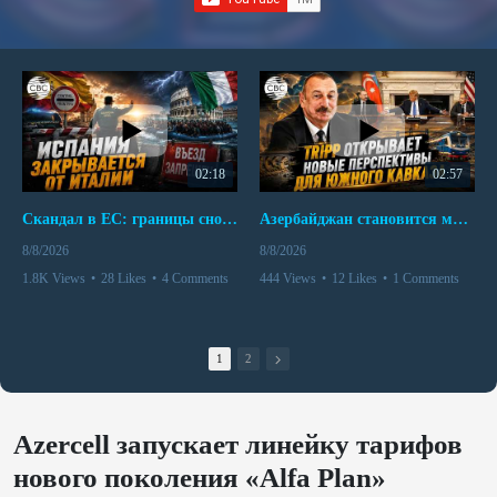
02:18
02:57
Скандал в ЕС: границы снова под контролем
Азербайджан становится мостом между Востоком и Западом
8/8/2026
8/8/2026
1.8K Views
•
28 Likes
•
4 Comments
444 Views
•
12 Likes
•
1 Comments
1
2
Azercell запускает линейку тарифов
нового поколения «Alfa Plan»