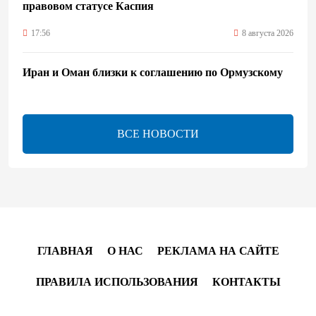
правовом статусе Каспия
17:56
8 августа 2026
Иран и Оман близки к соглашению по Ормузскому
проливу – Арагчи
17:46
8 августа 2026
ВСЕ НОВОСТИ
Телефонный разговор лидеров - показатель
институционализации процесса нормализации
между Азербайджаном и Арменией — Цукерман
17:00
8 августа 2026
Хикмет Гаджиев поделился публикацией в связи с
ГЛАВНАЯ
О НАС
РЕКЛАМА НА САЙТЕ
годовщиной Вашингтонского саммита (ВИДЕО)
ПРАВИЛА ИСПОЛЬЗОВАНИЯ
КОНТАКТЫ
15:14
8 августа 2026