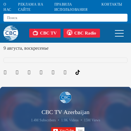
О
РЕКЛАМА НА
ПРАВИЛА
КОНТАКТЫ
НАС
САЙТЕ
ИСПОЛЬЗОВАНИЯ
CBC TV
CBC Radio
9 августа, воскресенье
CBC TV Azerbaijan
1.4M Subscribers
•
1.9K Videos
•
15M Views