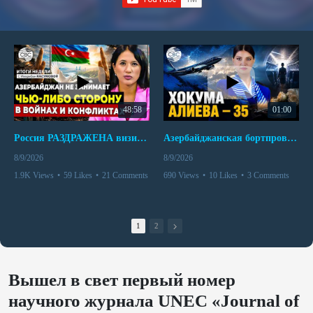
48:58
01:00
Россия РАЗДРАЖЕНА визитом азербайджанского министра в Украину | Пашинян ВЗБУНТОВАЛСЯ в Кыргызстане
Азербайджанская бортпроводница погибла при крушении самолета Embraer E190
8/9/2026
8/9/2026
1.9K Views
•
59 Likes
•
21 Comments
690 Views
•
10 Likes
•
3 Comments
1
2
Вышел в свет первый номер
научного журнала UNEC «Journal of