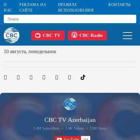
О
РЕКЛАМА НА
ПРАВИЛА
КОНТАКТЫ
НАС
САЙТЕ
ИСПОЛЬЗОВАНИЯ
CBC TV
CBC Radio
10 августа, понедельник
CBC TV Azerbaijan
1.4M Subscribers
•
1.9K Videos
•
15M Views