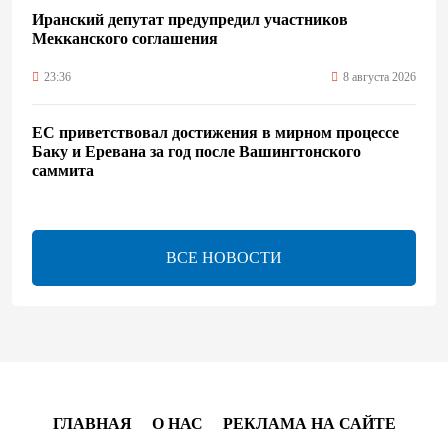
Иранский депутат предупредил участников
Мекканского соглашения
23:36
8 августа 2026
ЕС приветствовал достижения в мирном процессе
Баку и Еревана за год после Вашингтонского
саммита
20:06
8 августа 2026
ВСЕ НОВОСТИ
Будущее стран Южного Кавказа выглядит светлым
- Стив Уиткофф
19:52
8 августа 2026
Состоялся телефонный разговор между
Президентом Ильхамом Алиевым и Дональдом
Трампом
ГЛАВНАЯ
О НАС
РЕКЛАМА НА САЙТЕ