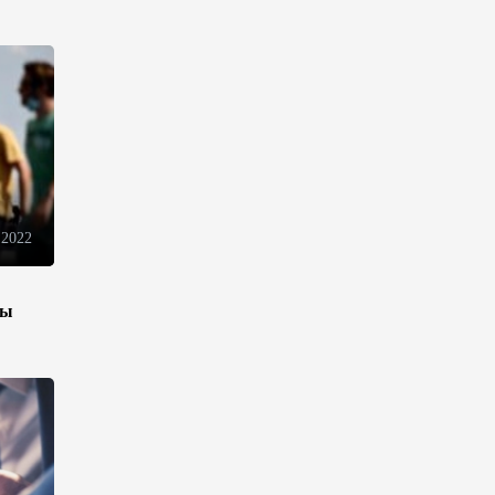
13:18
6 августа 2026
Усиливается контроль в связи
с импортируемыми в
Азербайджан
непродовольственными
товарами
13:16
6 августа 2026
 2022
В суде по апелляционным
жалобам граждан Армении
объявлено окончательное
зы
решение
12:30
6 августа 2026
Цены на азербайджанскую
нефть изменились
разнонаправленно