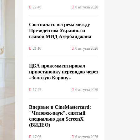
22:46
6 августа 2026
Состоялась встреча между
Президентом Украины и
главой МИД Азербайджана
21:10
6 августа 2026
ЦБА прокомментировал
приостановку переводов через
«Золотую Корону»
17:42
6 августа 2026
Впервые в CineMastercard:
"Человек-паук", снятый
специально для ScreenX
(ВИДЕО)
17:06
6 августа 2026