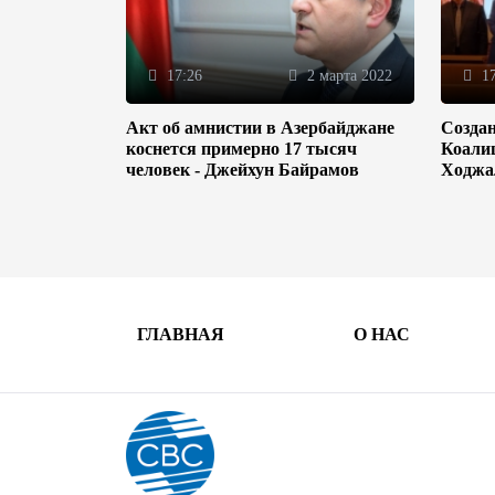
17:26
2 марта 2022
17
Акт об амнистии в Азербайджане
Созда
коснется примерно 17 тысяч
Коали
человек - Джейхун Байрамов
Ходжа
ГЛАВНАЯ
О НАС