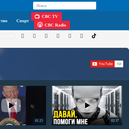
CBC TV
тво
Спорт
CBC Radio
01:25
02:37