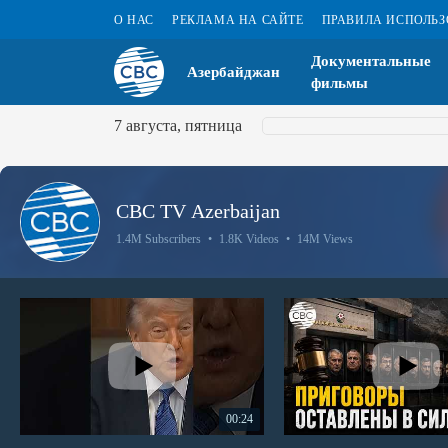
О НАС
РЕКЛАМА НА САЙТЕ
ПРАВИЛА ИСПОЛЬ
Документальные
Азербайджан
фильмы
7 августа, пятница
CBC TV Azerbaijan
1.4M Subscribers
•
1.8K Videos
•
14M Views
00:24