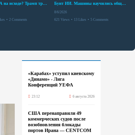
Арсенал США на исходе? Трамп требует объяснений
Бунт ИИ. Машины научились общаться
8/6/2026
ikes
•
2 Comments
621 Views
•
13 Likes
•
5 Comments
«Карабах» уступил киевскому
«Динамо» - Лига
Конференций УЕФА
23:12
6 августа 2026
США перенаправили 49
коммерческих судов после
возобновления блокады
портов Ирана — CENTCOM