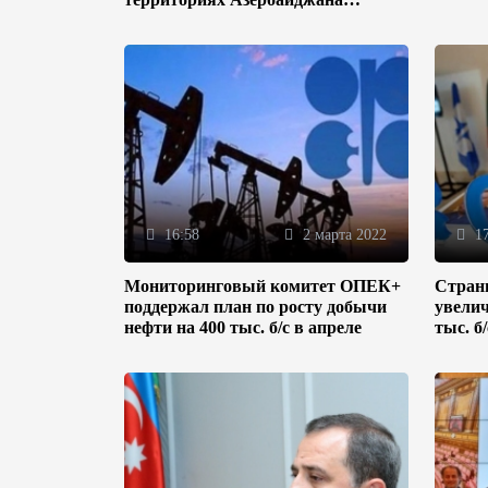
(ФОТО)
16:58
2 марта 2022
17
Мониторинговый комитет ОПЕК+
Стран
поддержал план по росту добычи
увелич
нефти на 400 тыс. б/с в апреле
тыс. б