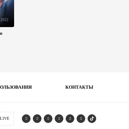
10:14
6 августа 2026
 2022
Как Азербайджан и Казахстан
превращают Каспий в
ло
цифровой узел Евразии
08:00
6 августа 2026
По итогам июля годовая
инфляция в Казахстане
снизилась до 10,2%
04:30
6 августа 2026
ПОЛЬЗОВАНИЯ
КОНТАКТЫ
Казахстан расширит меры
поддержки отечественных
производителей и
продвижения экспорта
 LIVE
22:22
5 августа 2026