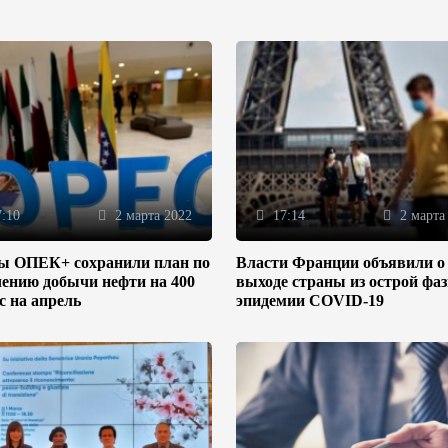
:10
2 марта 2022
17:14
2 марта
ы ОПЕК+ сохранили план по
Власти Франции объявили о
ению добычи нефти на 400
выходе страны из острой фа
/с на апрель
эпидемии COVID-19