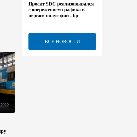
Проект SDC реализовывался
с опережением графика в
первом полугодии - bp
13:50
6 августа 2026
ВСЕ НОВОСТИ
Расширены полномочия
холдинга AZCON - Указ
13:30
6 августа 2026
Бахтияр Асланбейли
награжден орденом
"Шохрат" - Распоряжение
13:26
6 августа 2026
 2022
bp о ходе строительства
солнечной электростанции
"Шафаг"
еру