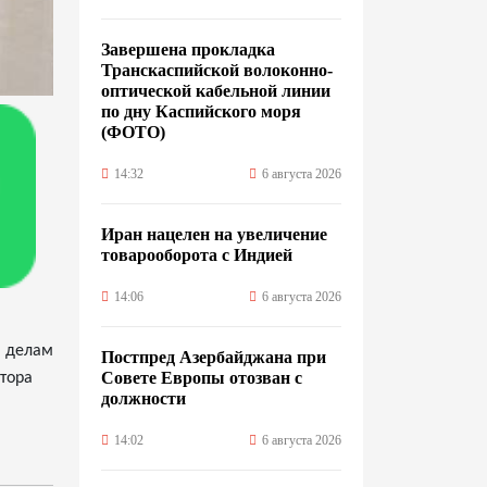
Завершена прокладка
Транскаспийской волоконно-
оптической кабельной линии
по дну Каспийского моря
(ФОТО)
14:32
6 августа 2026
Иран нацелен на увеличение
товарооборота с Индией
14:06
6 августа 2026
м делам
Постпред Азербайджана при
Совете Европы отозван с
тора
должности
14:02
6 августа 2026