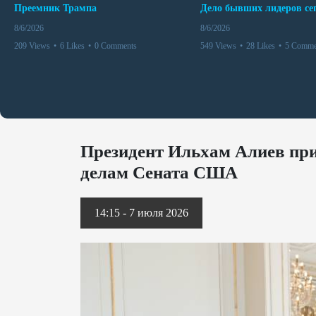
Преемник Трампа
8/6/2026
8/6/2026
209 Views
•
6 Likes
•
0 Comments
549 Views
•
28 Likes
•
5 Comme
Президент Ильхам Алиев пр
делам Сената США
14:15 - 7 июля 2026