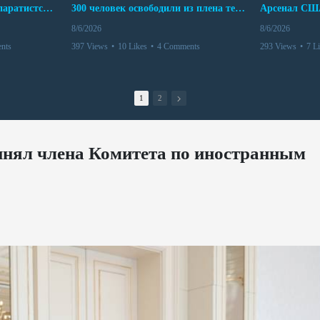
Дело бывших лидеров сепаратистского режима в Карабахе
300 человек освободили из плена террористов. Невероятная история спасения
8/6/2026
8/6/2026
nts
397 Views
•
10 Likes
•
4 Comments
293 Views
•
7 L
1
2
инял члена Комитета по иностранным