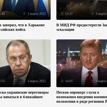
:48
3 марта 2022
13:47
3 марта
 заверил, что в Харькове
В МИД РФ предостерегли За
ссийских войск
эскалации
:55
3 марта 2022
14:05
3 марта
ско-украинские переговоры
Песков опроверг слухи о
ы начаться в ближайшее
возможном введении военно
положения в ряде регионов 