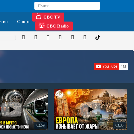
CBC TV
тво
Спорт
CBC Radio
02:59
03:33