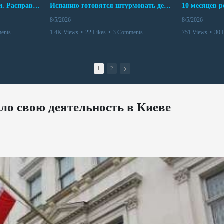
Беспредел банд в Боливии. Расправы над наркоторговцами
Испанию готовятся штурмовать десятки тысяч марокканцев
8/5/2026
8/5/2026
ents
1.4K Views
•
22 Likes
•
3 Comments
751 Views
•
30 
1
2
ло свою деятельность в Киеве