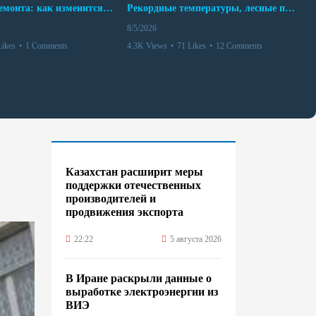
10 месяцев ремонта: как изменится работа Бакинского метро с 15 августа
Рекордные температуры, лесные пожары и красный уровень опасности
8/5/2026
Likes
•
1 Comments
4.3K Views
•
71 Likes
•
12 Comments
Казахстан расширит меры
поддержки отечественных
производителей и
продвижения экспорта
22:22
5 августа 2026
В Иране раскрыли данные о
выработке электроэнергии из
ВИЭ