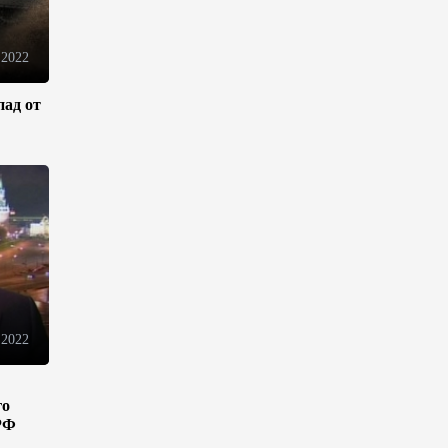
инфраструктуру роста
08:00
5 августа 2026
 2022
пад от
"Трабзонспор" договорился о
переходе Мохамеда Салаха
02:42
5 августа 2026
Эмир Катара обсудил с
Трампом ситуацию вокруг
Ирана
22:54
4 августа 2026
 2022
В Физулинском районе
вспыхнул пожар на открытой
местности
го
РФ
21:58
4 августа 2026