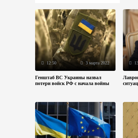
12:50
3 марта 2022
13
Генштаб ВС Украины назвал
Лавров
потери войск РФ с начала войны
ситуац