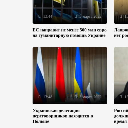
13:44
3 марта 2022
13
ЕС направит не менее 500 млн евро
Лавров
на гуманитарную помощь Украине
нет ро
13:48
3 марта 2022
13
Украинская делегация
Россий
переговорщиков находится в
должн
Польше
время