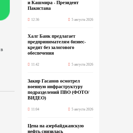
и Кашмира - Президент
Пакистана
12:36
5 августа 2026
Халг Банк предлагает
предпринимателям бизнес-
кредит без залогового
 в
обеспечения
11:42
5 августа 2026
Закир Гасанов осмотрел
военную инфраструктуру
подразделений ПВО (ФОТО/
ВИДЕО)
11:04
5 августа 2026
Цена на азербайджанскую
нефть cнизилась