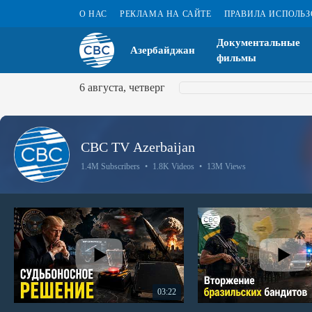
О НАС
РЕКЛАМА НА САЙТЕ
ПРАВИЛА ИСПОЛЬ
Документальные
Азербайджан
фильмы
6 августа, четверг
CBC TV Azerbaijan
1.4M Subscribers
•
1.8K Videos
•
13M Views
03:22