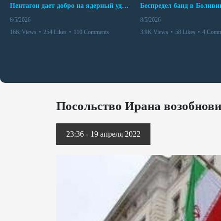
Пентагон дает добро на ядерный удар по противникам США
8/5/2026
8/5/2026
16K Views
•
254 Likes
•
110 Comments
3.9K Views
•
58 Likes
•
4 Comm
Посольство Ирана возобнови
23:36 - 19 апреля 2022