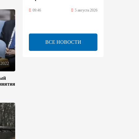
09:46
5 августа 2026
Турецко-американский
ученый Эргун Кырлыковалы
раскритиковал позицию
ВСЕ НОВОСТИ
Талеба по вопросу Рубена
Варданяна
09:42
5 августа 2026
 2022
ный
Средний коридор открывает
ринятия
широкие возможности для
торговли Европы и Азии -
ОЭСР (Эксклюзив)
09:00
5 августа 2026
Центральная Азия ускоряет
цифровой переход: платежи
превращаются в