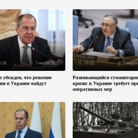
:28
3 марта 2022
13:32
3 марта
 убежден, что решение
Развивающийся гуманитар
ии в Украине найдут
кризис в Украине требует п
оперативных мер