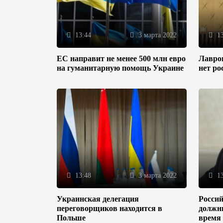
13:44
3 марта 2022
13
ЕС направит не менее 500 млн евро
Лавров
на гуманитарную помощь Украине
нет ро
13:48
3 марта 2022
13
Украинская делегация
Россий
переговорщиков находится в
должн
Польше
время