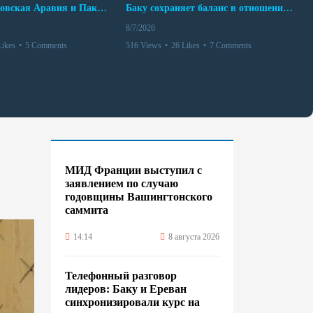
Турция, Саудовская Аравия и Пакистан подписали соглашение о совместной обороне
Баку сохраняет баланс в отношениях с Москвой и Киевом
8/7/2026
Likes
•
5 Comments
516 Views
•
26 Likes
•
7 Comments
МИД Франции выступил с
заявлением по случаю
годовщины Вашингтонского
саммита
14:14
8 августа 2026
Телефонный разговор
лидеров: Баку и Ереван
синхронизировали курс на