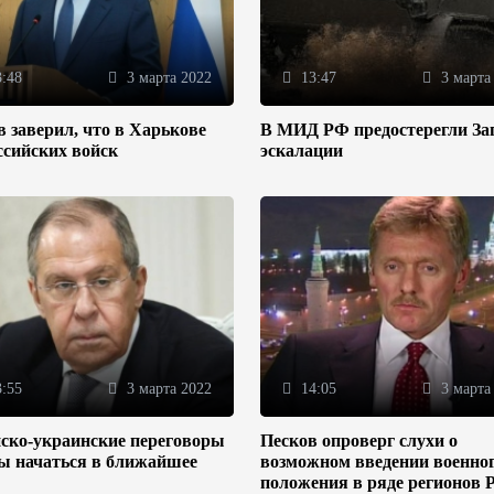
:48
3 марта 2022
13:47
3 марта
 заверил, что в Харькове
В МИД РФ предостерегли За
ссийских войск
эскалации
:55
3 марта 2022
14:05
3 марта
ско-украинские переговоры
Песков опроверг слухи о
ы начаться в ближайшее
возможном введении военно
положения в ряде регионов 