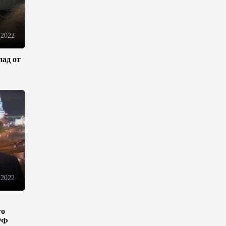
Оборонное соглашение не
направлено против какой-
либо страны — Эрдоган
 2022
20:00
7 августа 2026
пад от
Минфин Азербайджана
отчитался о работе,
проделанной в I полугодии
17:20
7 августа 2026
PASHA Holding продолжает
успешную реализацию
проекта «Fərqindəlik»,
который был запущен в 2025
 2022
году (ФОТО)
17:00
7 августа 2026
го
РФ