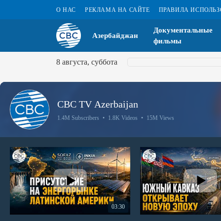
О НАС
РЕКЛАМА НА САЙТЕ
ПРАВИЛА ИСПОЛЬ
Документальные
Азербайджан
фильмы
8 августа, суббота
CBC TV Azerbaijan
1.4M Subscribers
•
1.8K Videos
•
15M Views
03:30