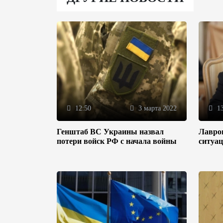
12:50
3 марта 2022
13
Генштаб ВС Украины назвал
Лавров
потери войск РФ с начала войны
ситуац