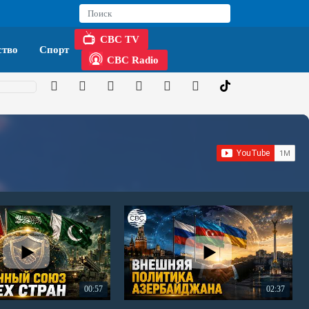
CBC TV
тво
Спорт
CBC Radio
00:57
02:37