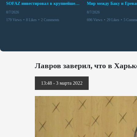
SOFAZ инвестировал в крупнейшего независимого производителя электроэнергии Перу
8/7/2026
8/7/2026
179 Views
•
8 Likes
•
2 Comments
696 Views
•
29 Likes
•
5 Comme
Лавров заверил, что в Харьк
13:48 - 3 марта 2022