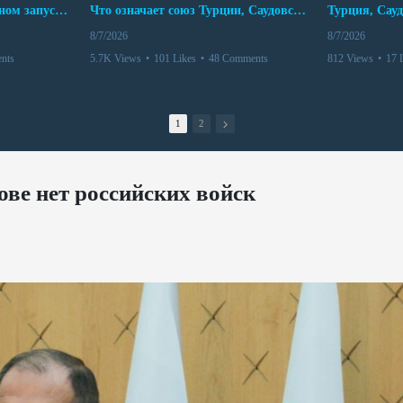
Мир между Баку и Ереваном запускает крупные логистические проекты
Что означает союз Турции, Саудовской Аравии и Пакистана?
8/7/2026
8/7/2026
nts
5.7K Views
•
101 Likes
•
48 Comments
812 Views
•
17 
1
2
ове нет российских войск