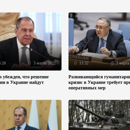
:28
3 марта 2022
13:32
3 марта
 убежден, что решение
Развивающийся гуманитар
ии в Украине найдут
кризис в Украине требует п
оперативных мер