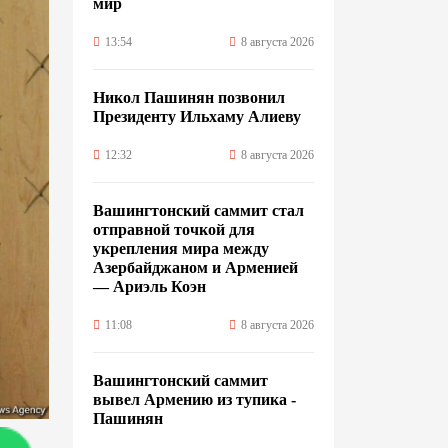
мир
13:54
8 августа 2026
Никол Пашинян позвонил
Президенту Ильхаму Алиеву
12:32
8 августа 2026
Вашингтонский саммит стал
отправной точкой для
укрепления мира между
Азербайджаном и Арменией
— Ариэль Коэн
11:08
8 августа 2026
Вашингтонский саммит
вывел Армению из тупика -
Пашинян