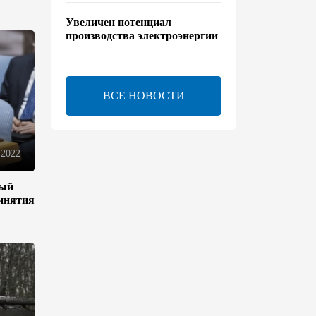
Увеличен потенциал
производства электроэнергии
на Исфаханской ТЭС
00:44
8 августа 2026
ВСЕ НОВОСТИ
Китайская компания Jiangsu
Yiershi планирует
инвестировать $30 млн в
 2022
Узбекистан
22:14
7 августа 2026
ный
ринятия
В годовщину Вашингтонского
саммита настало время
перейти к практической
реализации TRIPP - Секута
21:08
7 августа 2026