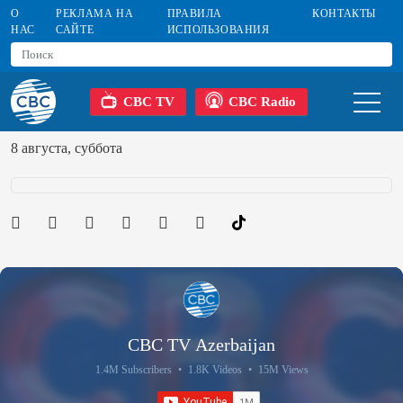
О
РЕКЛАМА НА
ПРАВИЛА
КОНТАКТЫ
НАС
САЙТЕ
ИСПОЛЬЗОВАНИЯ
CBC TV
CBC Radio
8 августа, суббота
CBC TV Azerbaijan
1.4M Subscribers
•
1.8K Videos
•
15M Views