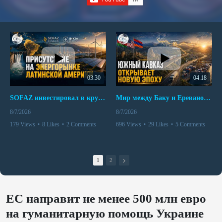
03:30
04:18
SOFAZ инвестировал в крупнейшего независимого производителя электроэнергии Перу
Мир между Баку и Ереваном запускает крупные логистические проекты
8/7/2026
8/7/2026
179 Views
•
8 Likes
•
2 Comments
696 Views
•
29 Likes
•
5 Comments
1
2
ЕС направит не менее 500 млн евро
на гуманитарную помощь Украине