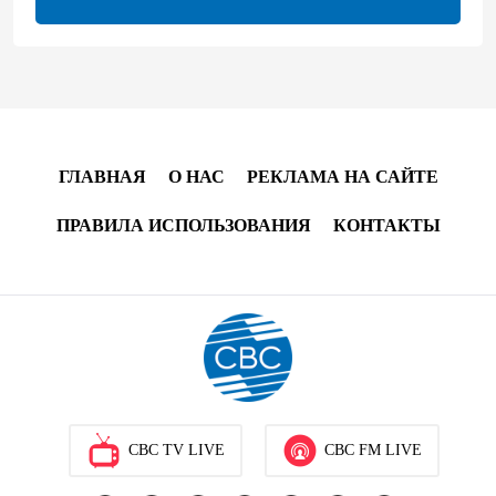
ЕАЭС расширяет финансовый рынок и вводит
единые правила электронной торговли - Мишустин
13:04
7 августа 2026
Узбекистан предложил ЕАЭС совместную
программу "зеленой трансформации"
ГЛАВНАЯ
О НАС
РЕКЛАМА НА САЙТЕ
12:54
7 августа 2026
ПРАВИЛА ИСПОЛЬЗОВАНИЯ
КОНТАКТЫ
ЕАЭС сохраняет положительную динамику
экономики и наращивает взаимную торговлю –
Мишустин
12:48
7 августа 2026
Новые соглашения ЕАЭС создают условия для
электронной торговли и общего рынка - Турчин
CBC TV LIVE
CBC FM LIVE
12:18
7 августа 2026