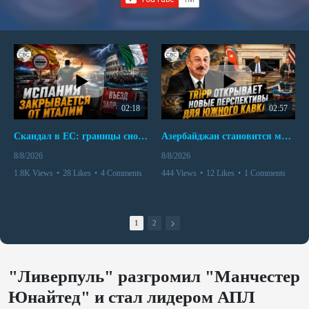
02:18
02:57
Скандал в ЕС: границы снова под контролем
Азербайджан становится мостом между Востоком и Западом
8/8/2026
8/8/2026
1.8K Views
•
28 Likes
•
4 Comments
444 Views
•
12 Likes
•
1 Comments
1
2
"Ливерпуль" разгромил "Манчестер
Юнайтед" и стал лидером АПЛ