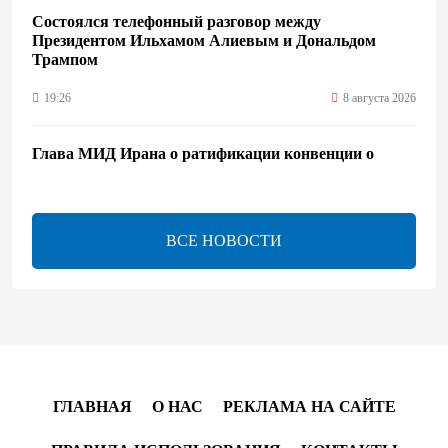
Состоялся телефонный разговор между
Президентом Ильхамом Алиевым и Дональдом
Трампом
19:26
8 августа 2026
Глава МИД Ирана о ратификации конвенции о
правовом статусе Каспия
17:56
8 августа 2026
ВСЕ НОВОСТИ
Иран и Оман близки к соглашению по Ормузскому
проливу – Арагчи
17:46
8 августа 2026
Телефонный разговор лидеров - показатель
институционализации процесса нормализации
ГЛАВНАЯ
О НАС
РЕКЛАМА НА САЙТЕ
между Азербайджаном и Арменией — Цукерман