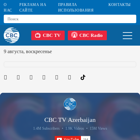
О
РЕКЛАМА НА
ПРАВИЛА
КОНТАКТЫ
НАС
САЙТЕ
ИСПОЛЬЗОВАНИЯ
CBC TV
CBC Radio
9 августа, воскресенье
CBC TV Azerbaijan
1.4M Subscribers
•
1.9K Videos
•
15M Views