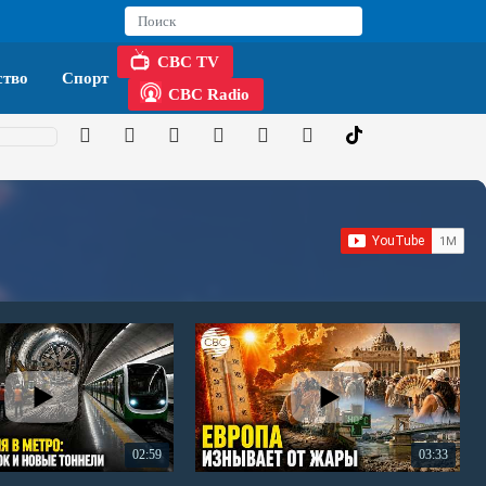
CBC TV
тво
Спорт
CBC Radio
02:59
03:33