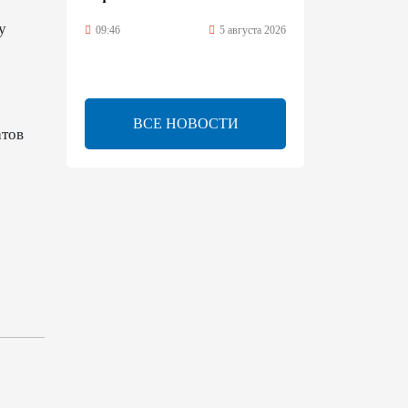
у
09:46
5 августа 2026
Турецко-американский
ученый Эргун Кырлыковалы
раскритиковал позицию
ВСЕ НОВОСТИ
Талеба по вопросу Рубена
атов
Варданяна
09:42
5 августа 2026
Средний коридор открывает
широкие возможности для
торговли Европы и Азии -
ОЭСР (Эксклюзив)
09:00
5 августа 2026
Центральная Азия ускоряет
цифровой переход: платежи
превращаются в