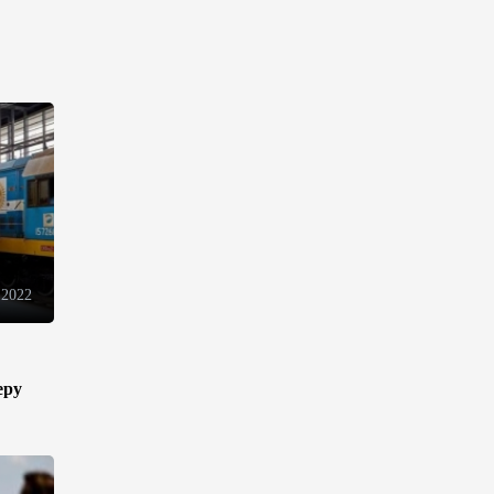
инфраструктуру роста
08:00
5 августа 2026
"Трабзонспор" договорился о
переходе Мохамеда Салаха
02:42
5 августа 2026
Эмир Катара обсудил с
Трампом ситуацию вокруг
Ирана
 2022
22:54
4 августа 2026
еру
В Физулинском районе
вспыхнул пожар на открытой
местности
21:58
4 августа 2026