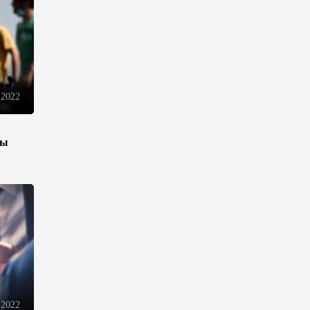
Иран и Оман продолжают
переговоры по безопасному
маршруту в Ормузском
проливе - Багаи
21:36
4 августа 2026
 2022
Обсуждено расширение
зы
сотрудничества между
Казахстаном и Арменией
17:40
4 августа 2026
Иран считает Пакистан
долгосрочным
стратегическим партнером –
министр
15:44
4 августа 2026
 2022