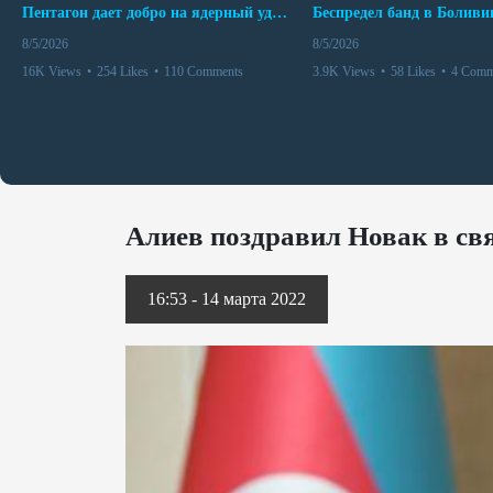
Пентагон дает добро на ядерный удар по противникам США
8/5/2026
8/5/2026
16K Views
•
254 Likes
•
110 Comments
3.9K Views
•
58 Likes
•
4 Comm
Алиев поздравил Новак в свя
16:53 - 14 марта 2022