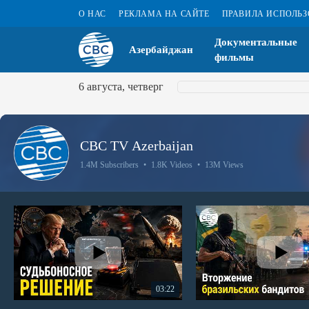
О НАС
РЕКЛАМА НА САЙТЕ
ПРАВИЛА ИСПОЛЬ
Документальные
Азербайджан
фильмы
6 августа, четверг
CBC TV Azerbaijan
1.4M Subscribers
•
1.8K Videos
•
13M Views
03:22