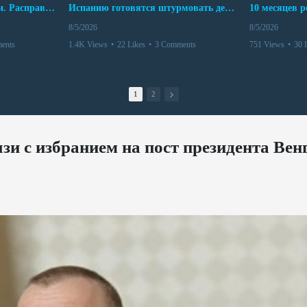
Беспредел банд в Боливии. Расправы над наркоторговцами
Испанию готовятся штурмовать десятки тысяч марокканцев
8/5/2026
8/5/2026
ents
1.4K Views
•
22 Likes
•
3 Comments
751 Views
•
30 
1
2
зи с избранием на пост президента Вен