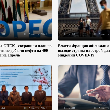
:10
2 марта 2022
17:14
2 марта
ы ОПЕК+ сохранили план по
Власти Франции объявили о
ению добычи нефти на 400
выходе страны из острой фа
/с на апрель
эпидемии COVID-19
:44
2 марта 2022
17:48
2 марта