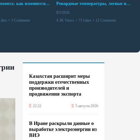
10 месяцев ремонта: как изменится работа Бакинского метро с 15 августа
Рекордные температуры, лесные пожары и красный уровень опасности
8/5/2026
Likes
•
1 Comments
4.3K Views
•
71 Likes
•
12 Comments
грии
Казахстан расширит меры
поддержки отечественных
производителей и
продвижения экспорта
22:22
5 августа 2026
В Иране раскрыли данные о
выработке электроэнергии из
ВИЭ