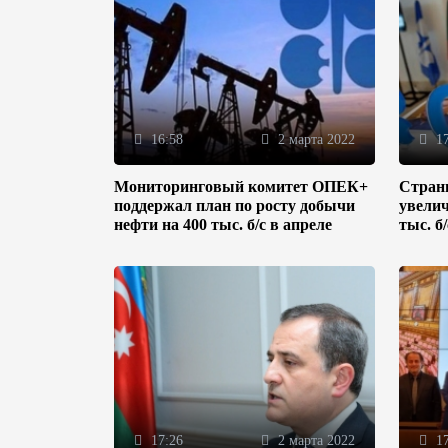
16:58
2 марта 2022
17
Мониторинговый комитет ОПЕК+
Стран
поддержал план по росту добычи
увелич
нефти на 400 тыс. б/с в апреле
тыс. б
17:26
2 марта 2022
17