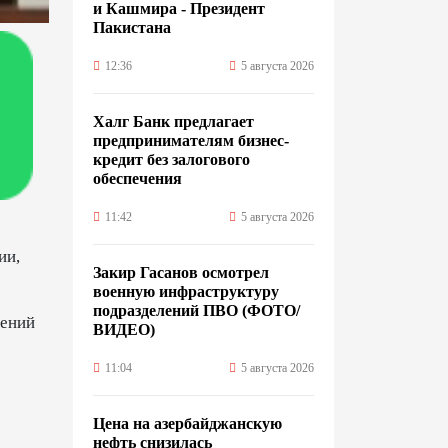
и Кашмира - Президент
Пакистана
12:36
5 августа 2026
Халг Банк предлагает
предпринимателям бизнес-
кредит без залогового
обеспечения
11:42
5 августа 2026
ии,
Закир Гасанов осмотрел
военную инфраструктуру
подразделений ПВО (ФОТО/
шений
ВИДЕО)
11:04
5 августа 2026
Цена на азербайджанскую
нефть cнизилась