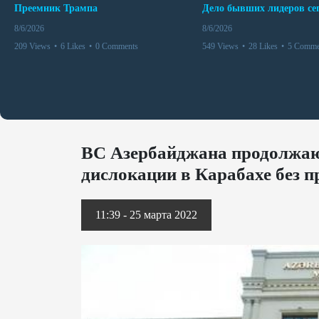
Преемник Трампа
8/6/2026
8/6/2026
209 Views
•
6 Likes
•
0 Comments
549 Views
•
28 Likes
•
5 Comme
ВС Азербайджана продолжают
дислокации в Карабахе без 
11:39 - 25 марта 2022