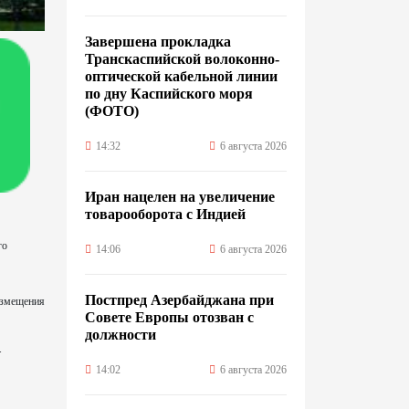
Завершена прокладка
Транскаспийской волоконно-
оптической кабельной линии
по дну Каспийского моря
(ФОТО)
14:32
6 августа 2026
Иран нацелен на увеличение
товарооборота с Индией
го
14:06
6 августа 2026
Постпред Азербайджана при
азмещения
Совете Европы отозван с
должности
.
14:02
6 августа 2026