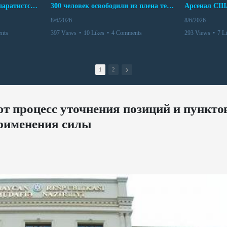
Дело бывших лидеров сепаратистского режима в Карабахе
300 человек освободили из плена террористов. Невероятная история спасения
8/6/2026
8/6/2026
nts
397 Views
•
10 Likes
•
4 Comments
293 Views
•
7 L
1
2
 процесс уточнения позиций и пункто
применения силы