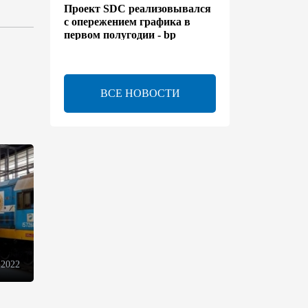
Проект SDC реализовывался
с опережением графика в
первом полугодии - bp
13:50
6 августа 2026
ВСЕ НОВОСТИ
Расширены полномочия
холдинга AZCON - Указ
13:30
6 августа 2026
Бахтияр Асланбейли
награжден орденом
"Шохрат" - Распоряжение
13:26
6 августа 2026
 2022
bp о ходе строительства
солнечной электростанции
"Шафаг"