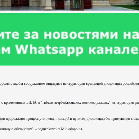
роны о якобы вооруженном инциденте на территории временной дислокации российско
 с применением БПЛА и "гибели азербайджанских военнослужащих" на территории р
ии продолжают процесс уточнения позиций и пунктов дислокации без применения силы
ативную обстановку", - подчеркнули в Минобороны.