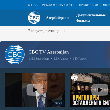
О НАС
РЕКЛАМА НА САЙТЕ
ПРАВИЛА ИСПОЛЬ
Документальные
Азербайджан
фильмы
7 августа, пятница
CBC TV Azerbaijan
1.4M Subscribers
•
1.8K Videos
•
14M Views
00:24