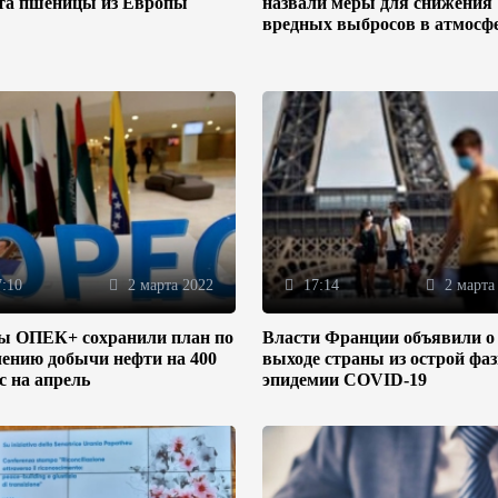
та пшеницы из Европы
назвали меры для снижения
вредных выбросов в атмосф
:10
2 марта 2022
17:14
2 марта
ы ОПЕК+ сохранили план по
Власти Франции объявили о
ению добычи нефти на 400
выходе страны из острой фа
/с на апрель
эпидемии COVID-19