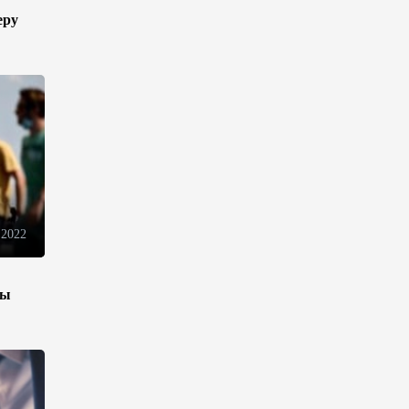
13:18
6 августа 2026
еру
Усиливается контроль в связи
с импортируемыми в
Азербайджан
непродовольственными
товарами
13:16
6 августа 2026
В суде по апелляционным
 2022
жалобам граждан Армении
объявлено окончательное
решение
зы
12:30
6 августа 2026
Цены на азербайджанскую
нефть изменились
разнонаправленно