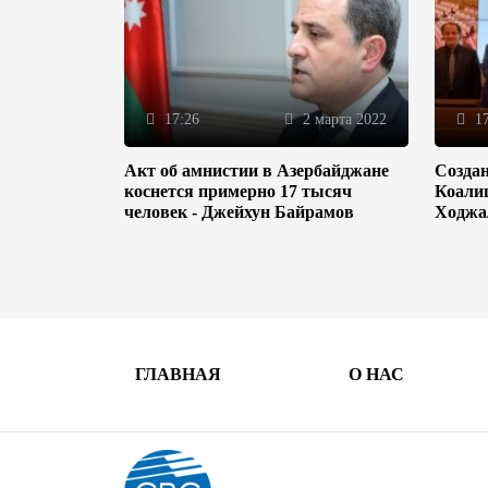
17:26
2 марта 2022
17
Акт об амнистии в Азербайджане
Созда
коснется примерно 17 тысяч
Коали
человек - Джейхун Байрамов
Ходжа
ГЛАВНАЯ
О НАС