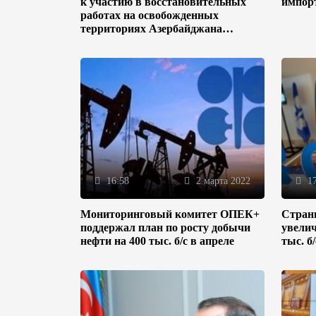
к участию в восстановительных
импор
работах на освобожденных
территориях Азербайджана
(ФОТО)
16:58
2 марта 2022
17
Мониторинговый комитет ОПЕК+
Стран
поддержал план по росту добычи
увелич
нефти на 400 тыс. б/с в апреле
тыс. б