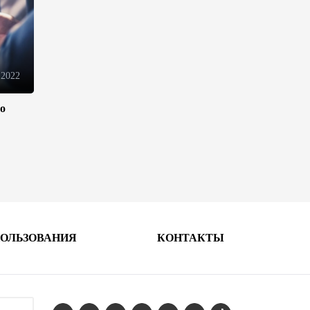
10:14
6 августа 2026
Как Азербайджан и Казахстан
превращают Каспий в
 2022
цифровой узел Евразии
08:00
6 августа 2026
ло
По итогам июля годовая
инфляция в Казахстане
снизилась до 10,2%
04:30
6 августа 2026
Казахстан расширит меры
ПОЛЬЗОВАНИЯ
КОНТАКТЫ
поддержки отечественных
производителей и
продвижения экспорта
22:22
5 августа 2026