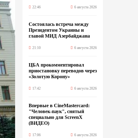
22:46
6 августа 2026
Состоялась встреча между
Президентом Украины и
главой МИД Азербайджана
21:10
6 августа 2026
ЦБА прокомментировал
приостановку переводов через
«Золотую Корону»
17:42
6 августа 2026
Впервые в CineMastercard:
"Человек-паук", снятый
специально для ScreenX
(ВИДЕО)
17:06
6 августа 2026