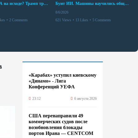
Арсенал США на исходе? Трамп требует объяснений
Бунт ИИ. Машины научились общаться
8/6/2026
ikes
•
2 Comments
621 Views
•
13 Likes
•
5 Comments
в
«Карабах» уступил киевскому
«Динамо» - Лига
Конференций УЕФА
23:12
6 августа 2026
США перенаправили 49
коммерческих судов после
возобновления блокады
портов Ирана — CENTCOM