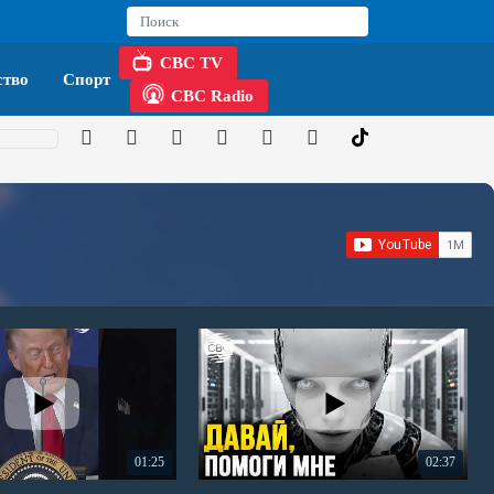
CBC TV
тво
Спорт
CBC Radio
01:25
02:37