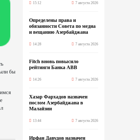
15:12
7 августа 2026
Определены права и
обязанности Совета по медиа
и вещанию Азербайджана
14:28
7 августа 2026
Fitch вновь повысило
ть
рейтинги Банка ABB
были бы
14:26
7 августа 2026
вимся
Хазар Фархадов назначен
ще
послом Азербайджана в
ал
Малайзии
13:44
7 августа 2026
Ирфан Давудов назначен