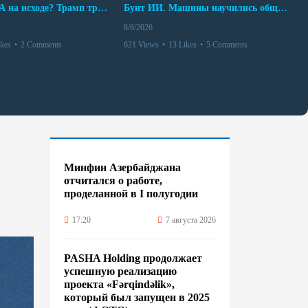
Арсенал США на исходе? Трамп требует объяснений
Бунт ИИ. Машины научились общаться
8/6/2026
ikes
•
2 Comments
621 Views
•
13 Likes
•
5 Comments
Минфин Азербайджана
отчитался о работе,
проделанной в I полугодии
17:20
7 августа 2026
PASHA Holding продолжает
успешную реализацию
проекта «Fərqindəlik»,
который был запущен в 2025