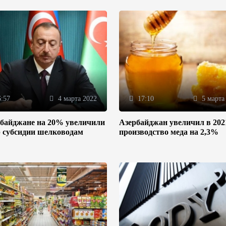
:57
4 марта 2022
17:10
5 марта
рбайджане на 20% увеличили
Азербайджан увеличил в 202
р субсидии шелководам
производство меда на 2,3%