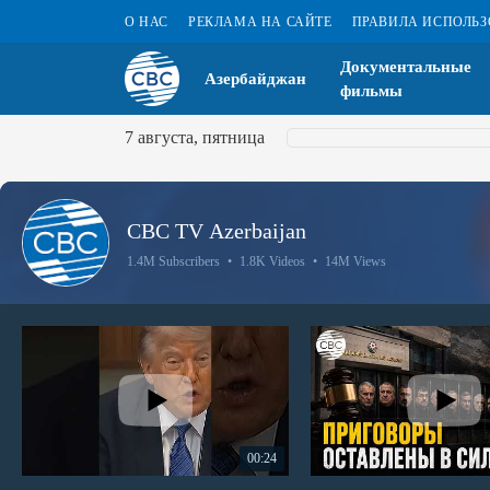
О НАС
РЕКЛАМА НА САЙТЕ
ПРАВИЛА ИСПОЛЬ
Документальные
Азербайджан
фильмы
7 августа, пятница
CBC TV Azerbaijan
1.4M Subscribers
•
1.8K Videos
•
14M Views
00:24