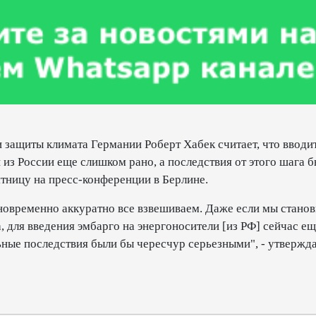
 защиты климата Германии Роберт Хабек считает, что вводи
 из России еще слишком рано, а последствия от этого шага 
ятницу на пресс-конференции в Берлине.
новременно аккуратно все взвешиваем. Даже если мы стано
 для введения эмбарго на энергоносители [из РФ] сейчас е
ьные последствия были бы чересчур серьезными", - утвержд