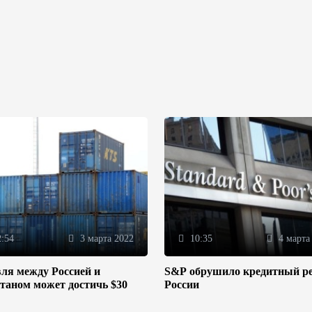
:54
3 марта 2022
10:35
4 марта
ля между Россией и
S&P обрушило кредитный р
таном может достичь $30
России