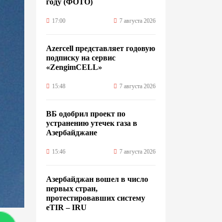
году (ФОТО)
17:00
7 августа 2026
Azercell представляет годовую
подписку на сервис
«ZengimCELL»
15:48
7 августа 2026
ВБ одобрил проект по
устранению утечек газа в
Азербайджане
15:46
7 августа 2026
Азербайджан вошел в число
первых стран,
протестировавших систему
eTIR – IRU