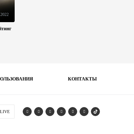
электронной торговли и
общего рынка - Турчин
 2022
12:18
7 августа 2026
йтинг
Беларусь предложила
пересмотреть механизм
финансирования
промкооперации в ЕАЭС
12:08
7 августа 2026
ПОЛЬЗОВАНИЯ
КОНТАКТЫ
Процесс сближения Армении
с ЕС требует
предварительной подготовки
- Пашинян
10:40
7 августа 2026
 LIVE
Пашинян призвал устранить
барьеры для свободного