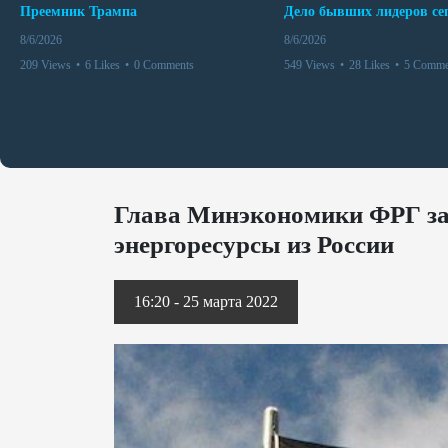
Преемник Трампа
8/6/2026
8/6/2026
209 Views
•
6 Likes
•
0 Comments
549 Views
•
28 Likes
•
5 Comme
Глава Минэкономики ФРГ зая
энергоресурсы из России
16:20 - 25 марта 2022