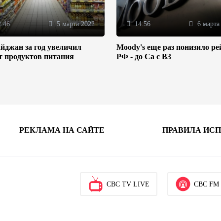
:46
5 марта 2022
14:56
6 марта
йджан за год увеличил
Moody's еще раз понизило ре
т продуктов питания
РФ - до Ca с B3
РЕКЛАМА НА САЙТЕ
ПРАВИЛА ИС
CBC TV LIVE
CBC FM