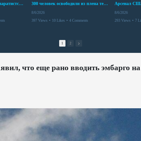
Дело бывших лидеров сепаратистского режима в Карабахе
300 человек освободили из плена террористов. Невероятная история спасения
8/6/2026
8/6/2026
nts
397 Views
•
10 Likes
•
4 Comments
293 Views
•
7 L
1
2
вил, что еще рано вводить эмбарго на