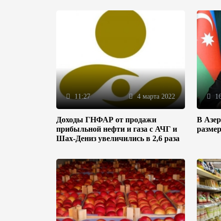
11:27
4 марта 2022
16
Доходы ГНФАР от продажи
В Азе
прибыльной нефти и газа с АЧГ и
разме
Шах-Дениз увеличились в 2,6 раза