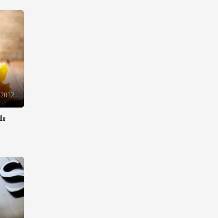
торговли - Мишустин
13:04
7 августа 2026
Узбекистан предложил ЕАЭС
совместную программу
"зеленой трансформации"
12:54
7 августа 2026
 2022
1г
ЕАЭС сохраняет
положительную динамику
экономики и наращивает
взаимную торговлю –
Мишустин
12:48
7 августа 2026
Новые соглашения ЕАЭС
создают условия для