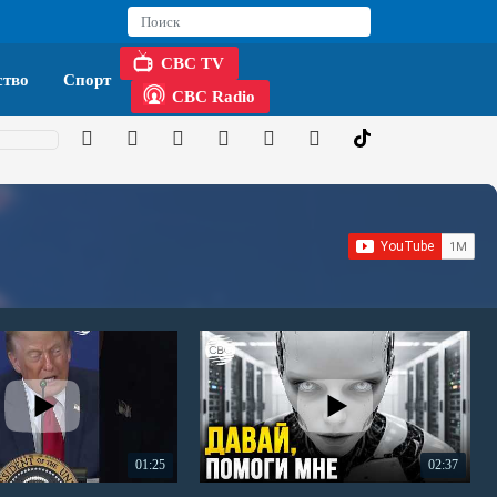
CBC TV
тво
Спорт
CBC Radio
01:25
02:37