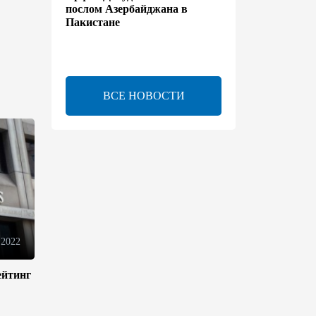
послом Азербайджана в
Пакистане
13:42
7 августа 2026
Утверждено соглашение о
ВСЕ НОВОСТИ
взаимном выделении
образовательных квот между
Азербайджаном и
Таджикистаном
13:24
7 августа 2026
В Азербайджане создан Совет
по медиа и вещанию - Указ
 2022
13:16
7 августа 2026
ейтинг
ЕАЭС расширяет
финансовый рынок и вводит
единые правила электронной