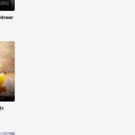
 2022
13:18
6 августа 2026
ейтинг
Усиливается контроль в связи
с импортируемыми в
Азербайджан
непродовольственными
товарами
13:16
6 августа 2026
В суде по апелляционным
жалобам граждан Армении
объявлено окончательное
решение
 2022
12:30
6 августа 2026
1г
Цены на азербайджанскую
нефть изменились
разнонаправленно