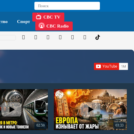
CBC TV
тво
Спорт
CBC Radio
02:59
03:33