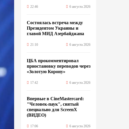
22:46
6 августа 2026
Состоялась встреча между
Президентом Украины и
главой МИД Азербайджана
21:10
6 августа 2026
ЦБА прокомментировал
приостановку переводов через
«Золотую Корону»
17:42
6 августа 2026
Впервые в CineMastercard:
"Человек-паук", снятый
специально для ScreenX
(ВИДЕО)
17:06
6 августа 2026