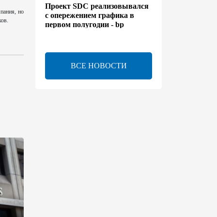
Проект SDC реализовывался
пания, но
с опережением графика в
ков.
первом полугодии - bp
13:50
6 августа 2026
ВСЕ НОВОСТИ
Расширены полномочия
холдинга AZCON - Указ
13:30
6 августа 2026
Бахтияр Асланбейли
награжден орденом
"Шохрат" - Распоряжение
13:26
6 августа 2026
bp о ходе строительства
солнечной электростанции
"Шафаг"