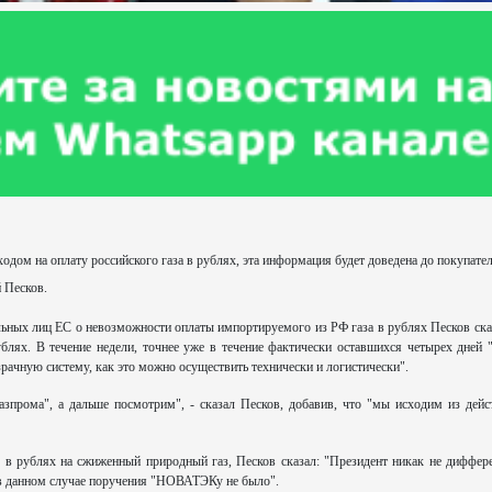
одом на оплату российского газа в рублях, эта информация будет доведена до покупате
 Песков.
ьных лиц ЕС о невозможности оплаты импортируемого из РФ газа в рублях Песков сказ
блях. В течение недели, точнее уже в течение фактически оставшихся четырех дней 
зрачную систему, как это можно осуществить технически и логистически".
азпрома", а дальше посмотрим", - сказал Песков, добавив, что "мы исходим из дей
 в рублях на сжиженный природный газ, Песков сказал: "Президент никак не диффер
 в данном случае поручения "НОВАТЭКу не было".