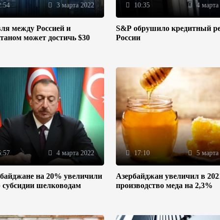
:54
3 марта 2022
10:35
4 марта
ля между Россией и
S&P обрушило кредитный р
таном может достичь $30
России
:57
4 марта 2022
17:10
5 марта
рбайджане на 20% увеличили
Азербайджан увеличил в 202
р субсидии шелководам
производство меда на 2,3%