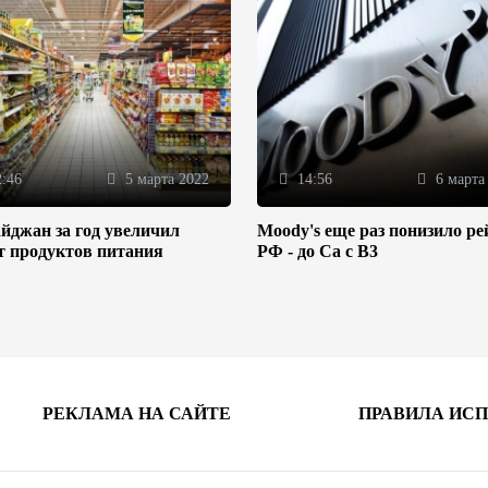
:46
5 марта 2022
14:56
6 марта
йджан за год увеличил
Moody's еще раз понизило ре
т продуктов питания
РФ - до Ca с B3
РЕКЛАМА НА САЙТЕ
ПРАВИЛА ИС