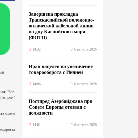
Завершена прокладка
Транскаспийской волоконно-
оптической кабельной линии
по дну Каспийского моря
(ФОТО)
14:32
6 августа 2026
Иран нацелен на увеличение
товарооборота с Индией
лей
14:06
6 августа 2026
ал: "Есть
"Газпром"
Постпред Азербайджана при
Совете Европы отозван с
должности
ствующего
14:02
6 августа 2026
енцировал