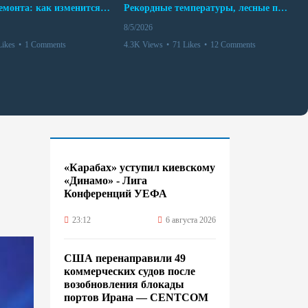
10 месяцев ремонта: как изменится работа Бакинского метро с 15 августа
Рекордные температуры, лесные пожары и красный уровень опасности
8/5/2026
Likes
•
1 Comments
4.3K Views
•
71 Likes
•
12 Comments
«Карабах» уступил киевскому
«Динамо» - Лига
Конференций УЕФА
23:12
6 августа 2026
США перенаправили 49
коммерческих судов после
возобновления блокады
портов Ирана — CENTCOM