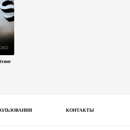
10:14
6 августа 2026
Как Азербайджан и Казахстан
превращают Каспий в
цифровой узел Евразии
08:00
6 августа 2026
 2022
По итогам июля годовая
йтинг
инфляция в Казахстане
снизилась до 10,2%
04:30
6 августа 2026
Казахстан расширит меры
поддержки отечественных
ПОЛЬЗОВАНИЯ
КОНТАКТЫ
производителей и
продвижения экспорта
22:22
5 августа 2026