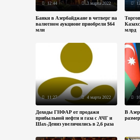
12:44
3 марта 2022
12
Банки в Азербайджане в четверг на
Торгов
валютном аукционе приобрели $64
Казахс
млн
млрд
11:27
4 марта 2022
16
Доходы ГНФАР от продажи
В Азе
прибыльной нефти и газа с АЧГ и
разме
Шах-Дениз увеличились в 2,6 раза