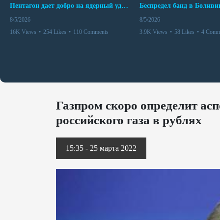
Пентагон дает добро на ядерный удар по противникам США
8/5/2026
8/5/2026
16K Views
•
254 Likes
•
110 Comments
3.9K Views
•
58 Likes
•
4 Comm
Газпром скоро определит асп
российского газа в рублях
15:35 - 25 марта 2022