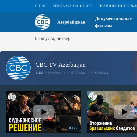
О НАС
РЕКЛАМА НА САЙТЕ
ПРАВИЛА ИСПОЛЬ
Документальные
Азербайджан
фильмы
6 августа, четверг
CBC TV Azerbaijan
1.4M Subscribers
•
1.8K Videos
•
13M Views
03:22