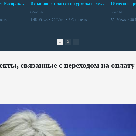
Беспредел банд в Боливии. Расправы над наркоторговцами
Испанию готовятся штурмовать десятки тысяч марокканцев
8/5/2026
8/5/2026
ents
1.4K Views
•
22 Likes
•
3 Comments
751 Views
•
30 
1
2
екты, связанные с переходом на оплату