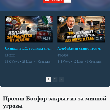
02:18
02:57
Скандал в ЕС: границы снова под контролем
Азербайджан становится мостом между Востоком и Западом
8/8/2026
8/8/2026
1.8K Views
•
28 Likes
•
4 Comments
444 Views
•
12 Likes
•
1 Comments
1
2
Пролив Босфор закрыт из-за минной
угрозы