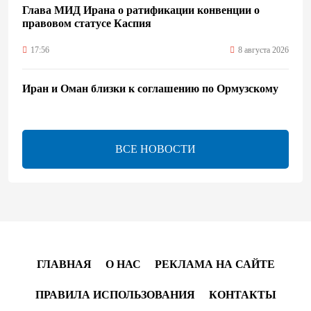
Глава МИД Ирана о ратификации конвенции о
правовом статусе Каспия
17:56
8 августа 2026
Иран и Оман близки к соглашению по Ормузскому
проливу – Арагчи
17:46
8 августа 2026
ВСЕ НОВОСТИ
Телефонный разговор лидеров - показатель
институционализации процесса нормализации
между Азербайджаном и Арменией — Цукерман
17:00
8 августа 2026
Хикмет Гаджиев поделился публикацией в связи с
ГЛАВНАЯ
О НАС
РЕКЛАМА НА САЙТЕ
годовщиной Вашингтонского саммита (ВИДЕО)
ПРАВИЛА ИСПОЛЬЗОВАНИЯ
КОНТАКТЫ
15:14
8 августа 2026