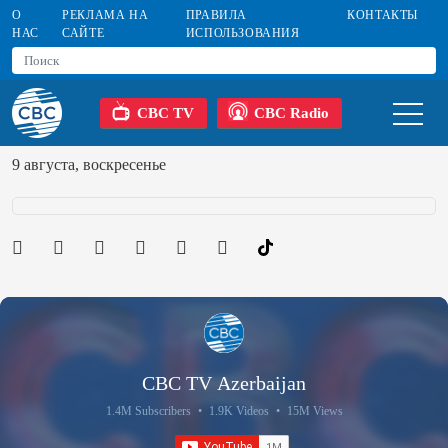
О
РЕКЛАМА НА
ПРАВИЛА
КОНТАКТЫ
НАС
САЙТЕ
ИСПОЛЬЗОВАНИЯ
CBC TV
CBC Radio
9 августа, воскресенье
CBC TV Azerbaijan
1.4M Subscribers
•
1.9K Videos
•
15M Views