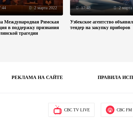
:44
2 марта 2022
17:48
2 марта
на Международная Римская
Узбекское агентство объяви
ция в поддержку признания
тендер на закупку приборов
линской трагедии
РЕКЛАМА НА САЙТЕ
ПРАВИЛА ИС
CBC TV LIVE
CBC FM