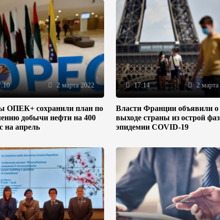
:10
2 марта 2022
17:14
2 марта
ы ОПЕК+ сохранили план по
Власти Франции объявили о
ению добычи нефти на 400
выходе страны из острой фа
/с на апрель
эпидемии COVID-19