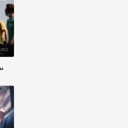
инфраструктуру роста
08:00
5 августа 2026
"Трабзонспор" договорился о
переходе Мохамеда Салаха
02:42
5 августа 2026
 2022
Эмир Катара обсудил с
зы
Трампом ситуацию вокруг
Ирана
22:54
4 августа 2026
В Физулинском районе
вспыхнул пожар на открытой
местности
21:58
4 августа 2026