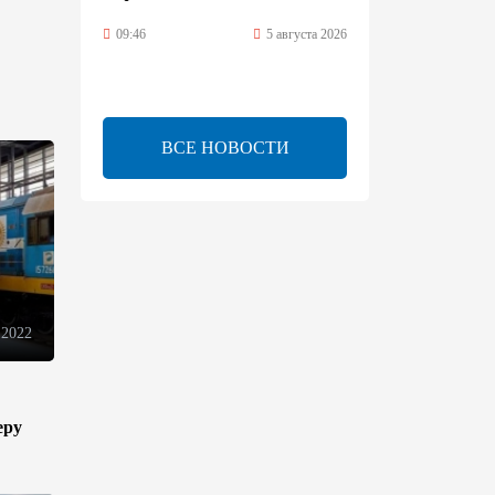
09:46
5 августа 2026
Турецко-американский
ученый Эргун Кырлыковалы
раскритиковал позицию
ВСЕ НОВОСТИ
Талеба по вопросу Рубена
Варданяна
09:42
5 августа 2026
Средний коридор открывает
широкие возможности для
торговли Европы и Азии -
 2022
ОЭСР (Эксклюзив)
09:00
5 августа 2026
еру
Центральная Азия ускоряет
цифровой переход: платежи
превращаются в