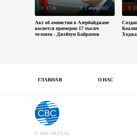
17:26
2 марта 2022
17
Акт об амнистии в Азербайджане
Созда
коснется примерно 17 тысяч
Коали
человек - Джейхун Байрамов
Ходжа
ГЛАВНАЯ
О НАС
© 2026 CBCTV.AZ