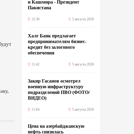
и Кашмира - Президент
Пакистана
12:36
5 августа 2026
Халг Банк предлагает
предпринимателям бизнес-
будут
кредит без залогового
обеспечения
11:42
5 августа 2026
Закир Гасанов осмотрел
военную инфраструктуру
аку,
подразделений ПВО (ФОТО/
ВИДЕО)
11:04
5 августа 2026
Цена на азербайджанскую
нефть cнизилась