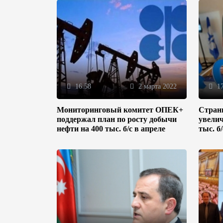
16:58
2 марта 2022
17
Мониторинговый комитет ОПЕК+
Стран
поддержал план по росту добычи
увелич
нефти на 400 тыс. б/с в апреле
тыс. б