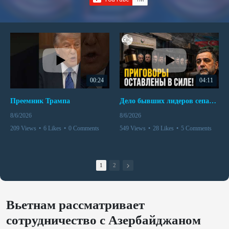
00:24
04:11
Преемник Трампа
Дело бывших лидеров сепаратистского режима в Карабахе
8/6/2026
8/6/2026
209 Views
•
6 Likes
•
0 Comments
549 Views
•
28 Likes
•
5 Comments
1
2
Вьетнам рассматривает
сотрудничество с Азербайджаном