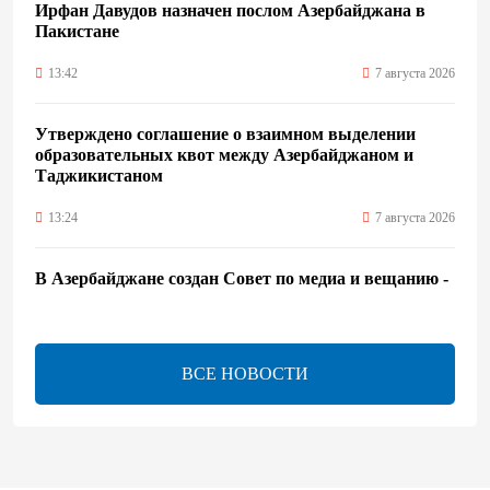
Ирфан Давудов назначен послом Азербайджана в
Пакистане
13:42
7 августа 2026
Утверждено соглашение о взаимном выделении
образовательных квот между Азербайджаном и
Таджикистаном
13:24
7 августа 2026
В Азербайджане создан Совет по медиа и вещанию -
Указ
13:16
7 августа 2026
ВСЕ НОВОСТИ
ЕАЭС расширяет финансовый рынок и вводит
единые правила электронной торговли - Мишустин
13:04
7 августа 2026