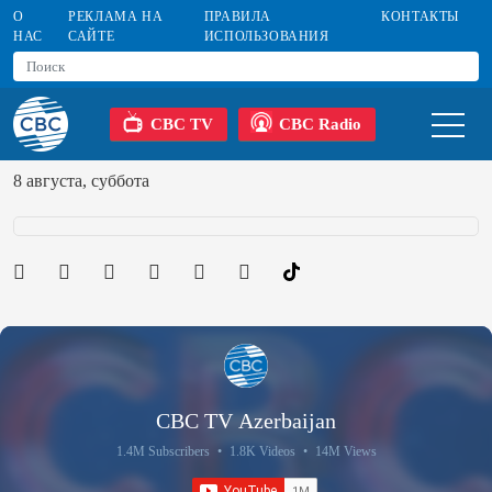
О
РЕКЛАМА НА
ПРАВИЛА
КОНТАКТЫ
НАС
САЙТЕ
ИСПОЛЬЗОВАНИЯ
CBC TV
CBC Radio
8 августа, суббота
CBC TV Azerbaijan
1.4M Subscribers
•
1.8K Videos
•
14M Views