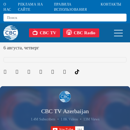
О
РЕКЛАМА НА
ПРАВИЛА
КОНТАКТЫ
НАС
САЙТЕ
ИСПОЛЬЗОВАНИЯ
CBC TV
CBC Radio
6 августа, четверг
CBC TV Azerbaijan
1.4M Subscribers
•
1.8K Videos
•
13M Views