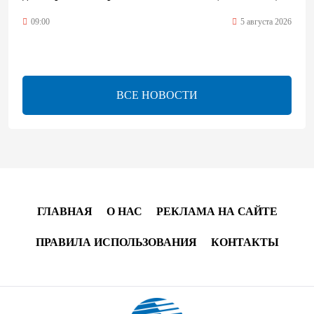
09:00
5 августа 2026
Центральная Азия ускоряет цифровой переход:
платежи превращаются в инфраструктуру роста
ВСЕ НОВОСТИ
08:00
5 августа 2026
"Трабзонспор" договорился о переходе Мохамеда
Салаха
02:42
5 августа 2026
ГЛАВНАЯ
О НАС
РЕКЛАМА НА САЙТЕ
Эмир Катара обсудил с Трампом ситуацию вокруг
Ирана
ПРАВИЛА ИСПОЛЬЗОВАНИЯ
КОНТАКТЫ
22:54
4 августа 2026
В Физулинском районе вспыхнул пожар на
открытой местности