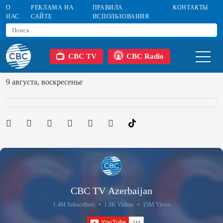
О
РЕКЛАМА НА
ПРАВИЛА
КОНТАКТЫ
НАС
САЙТЕ
ИСПОЛЬЗОВАНИЯ
CBC TV
CBC Radio
9 августа, воскресенье
CBC TV Azerbaijan
1.4M Subscribers
•
1.9K Videos
•
15M Views