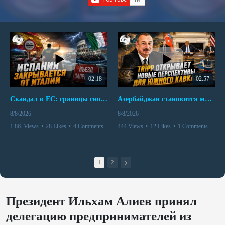
02:18
02:57
Скандал в ЕС: границы снова под контролем
Азербайджан становится мостом между Востоком и Западом
8/8/2026
8/8/2026
1.8K Views
•
28 Likes
•
4 Comments
444 Views
•
12 Likes
•
1 Comments
1
2
Президент Ильхам Алиев принял
делегацию предпринимателей из