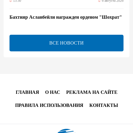
13:30
6 августа 2026
Бахтияр Асланбейли награжден орденом "Шохрат"
- Распоряжение
13:26
6 августа 2026
ВСЕ НОВОСТИ
bp о ходе строительства солнечной электростанции
"Шафаг"
13:18
6 августа 2026
Усиливается контроль в связи с импортируемыми в
Азербайджан непродовольственными товарами
ГЛАВНАЯ
О НАС
РЕКЛАМА НА САЙТЕ
13:16
6 августа 2026
ПРАВИЛА ИСПОЛЬЗОВАНИЯ
КОНТАКТЫ
В суде по апелляционным жалобам граждан
Армении объявлено окончательное решение