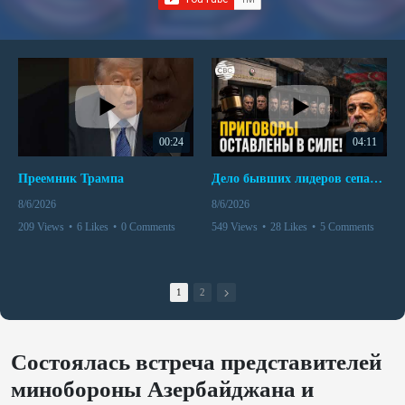
00:24
04:11
Преемник Трампа
Дело бывших лидеров сепаратистского режима в Карабахе
8/6/2026
8/6/2026
209 Views
•
6 Likes
•
0 Comments
549 Views
•
28 Likes
•
5 Comments
1
2
Состоялась встреча представителей
минобороны Азербайджана и