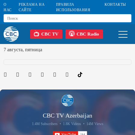
О
РЕКЛАМА НА
ПРАВИЛА
КОНТАКТЫ
НАС
САЙТЕ
ИСПОЛЬЗОВАНИЯ
CBC TV
CBC Radio
7 августа, пятница
CBC TV Azerbaijan
1.4M Subscribers
•
1.8K Videos
•
14M Views