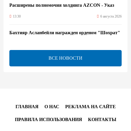
Расширены полномочия холдинга AZCON - Указ
13:30
6 августа 2026
Бахтияр Асланбейли награжден орденом "Шохрат"
- Распоряжение
13:26
6 августа 2026
ВСЕ НОВОСТИ
bp о ходе строительства солнечной электростанции
"Шафаг"
13:18
6 августа 2026
Усиливается контроль в связи с импортируемыми в
Азербайджан непродовольственными товарами
ГЛАВНАЯ
О НАС
РЕКЛАМА НА САЙТЕ
13:16
6 августа 2026
ПРАВИЛА ИСПОЛЬЗОВАНИЯ
КОНТАКТЫ