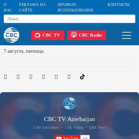
О
РЕКЛАМА НА
ПРАВИЛА
КОНТАКТЫ
НАС
САЙТЕ
ИСПОЛЬЗОВАНИЯ
CBC TV
CBC Radio
7 августа, пятница
CBC TV Azerbaijan
1.4M Subscribers
•
1.8K Videos
•
14M Views