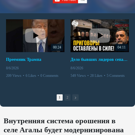
00:24
04:11
Преемник Трампа
Дело бывших лидеров сепаратистского режима в Карабахе
8/6/2026
8/6/2026
209 Views
•
6 Likes
•
0 Comments
549 Views
•
28 Likes
•
5 Comments
1
2
Внутренняя система орошения в
селе Агалы будет модернизирована