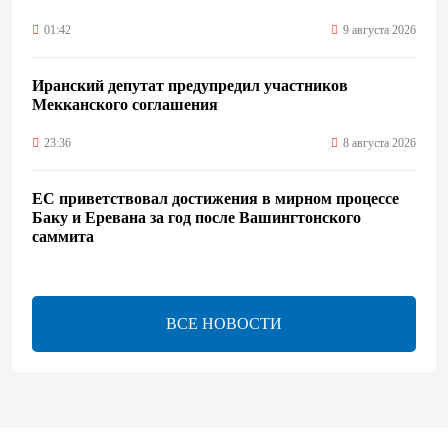
01:42
9 августа 2026
Иранский депутат предупредил участников
Мекканского соглашения
23:36
8 августа 2026
ЕС приветствовал достижения в мирном процессе
Баку и Еревана за год после Вашингтонского
саммита
20:06
8 августа 2026
ВСЕ НОВОСТИ
Будущее стран Южного Кавказа выглядит светлым
- Стив Уиткофф
19:52
8 августа 2026
Состоялся телефонный разговор между