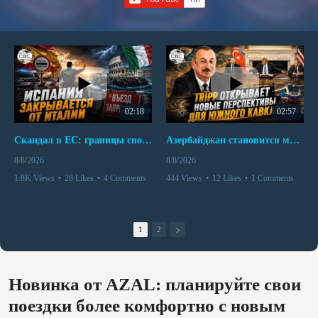
02:18
02:57
Скандал в ЕС: границы снова под контролем
Азербайджан становится мостом между Востоком и Западом
8/8/2026
8/8/2026
1.8K Views
•
28 Likes
•
4 Comments
444 Views
•
12 Likes
•
1 Comments
1
2
Новинка от AZAL: планируйте свои
поездки более комфортно с новым