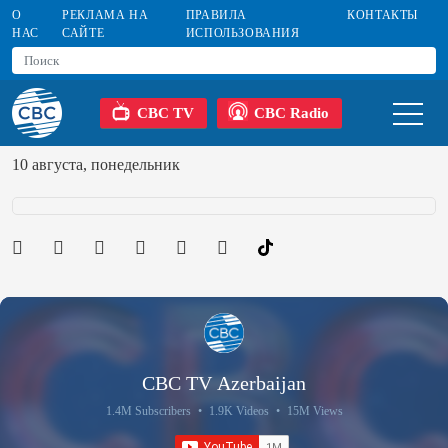
О
РЕКЛАМА НА
ПРАВИЛА
КОНТАКТЫ
НАС
САЙТЕ
ИСПОЛЬЗОВАНИЯ
CBC TV
CBC Radio
10 августа, понедельник
CBC TV Azerbaijan
1.4M Subscribers
•
1.9K Videos
•
15M Views