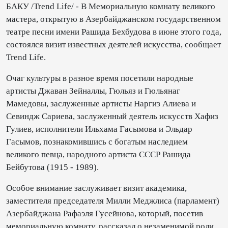
БАКУ /Trend Life/ - В Мемориальную комнату великого
мастера, открытую в Азербайджанском государственном
театре песни имени Рашида Бехбудова в июне этого года,
состоялся визит известных деятелей искусства, сообщает
Trend Life.
Очаг культуры в разное время посетили народные
артисты Джаван Зейналлы, Гюльяз и Гюльянаг
Мамедовы, заслуженные артисты Наргиз Алиева и
Севиндж Сариева, заслуженный деятель искусств Хафиз
Гулиев, исполнители Ильхама Гасымова и Эльдар
Гасымов, познакомившись с богатым наследием
великого певца, народного артиста СССР Рашида
Бейбутова (1915 - 1989).
Особое внимание заслуживает визит академика,
заместителя председателя Милли Меджлиса (парламент)
Азербайджана Рафаэля Гусейнова, который, посетив
мемориальную комнату, рассказал о незаменимой роли