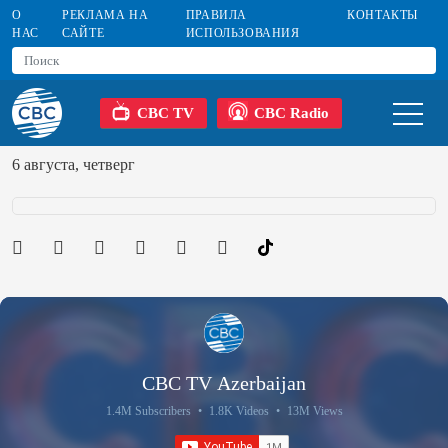
О
РЕКЛАМА НА
ПРАВИЛА
КОНТАКТЫ
НАС
САЙТЕ
ИСПОЛЬЗОВАНИЯ
CBC TV
CBC Radio
6 августа, четверг
CBC TV Azerbaijan
1.4M Subscribers
•
1.8K Videos
•
13M Views