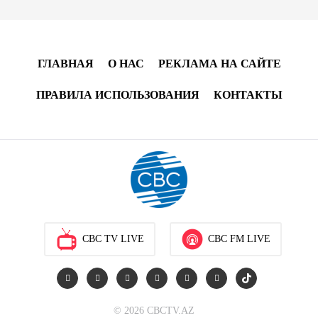
Салаха
02:42
5 августа 2026
ГЛАВНАЯ
О НАС
РЕКЛАМА НА САЙТЕ
Эмир Катара обсудил с Трампом ситуацию вокруг
Ирана
ПРАВИЛА ИСПОЛЬЗОВАНИЯ
КОНТАКТЫ
22:54
4 августа 2026
В Физулинском районе вспыхнул пожар на
открытой местности
21:58
4 августа 2026
Иран и Оман продолжают переговоры по
CBC TV LIVE
CBC FM LIVE
безопасному маршруту в Ормузском проливе -
Багаи
21:36
4 августа 2026
© 2026 CBCTV.AZ