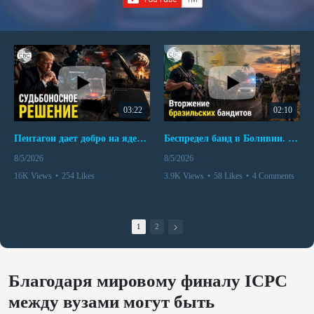
03:22
02:10
Пентагон дает добро на ядерный удар по противникам США
Беспредел банд в Боливии. Расправы над наркоторговцами
8/5/2026
8/5/2026
16K Views
•
254 Likes
3.9K Views
•
58 Likes
•
4 Comments
•
110 Comments
1
2
Благодаря мировому финалу ICPC
между вузами могут быть