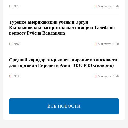
09:46
5 августа 2026
Турецко-американский ученый Эргун
Кырлыковалы раскритиковал позицию Талеба по
вопросу Рубена Варданяна
09:42
5 августа 2026
Средний коридор открывает широкие возможности
для торговли Европы и Азии - ОЭСР (Эксклюзив)
09:00
5 августа 2026
Центральная Азия ускоряет цифровой переход:
платежи превращаются в инфраструктуру роста
ВСЕ НОВОСТИ
08:00
5 августа 2026
"Трабзонспор" договорился о переходе Мохамеда