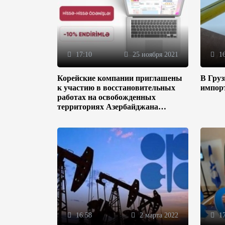
17:10
25 ноября 2021
16
Корейские компании приглашены
В Гру
к участию в восстановительных
импор
работах на освобожденных
территориях Азербайджана
(ФОТО)
16:58
2 марта 2022
17