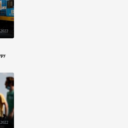
торговли - Мишустин
13:04
7 августа 2026
 2022
Узбекистан предложил ЕАЭС
совместную программу
"зеленой трансформации"
12:54
7 августа 2026
еру
ЕАЭС сохраняет
положительную динамику
экономики и наращивает
взаимную торговлю –
Мишустин
12:48
7 августа 2026
Новые соглашения ЕАЭС
 2022
создают условия для