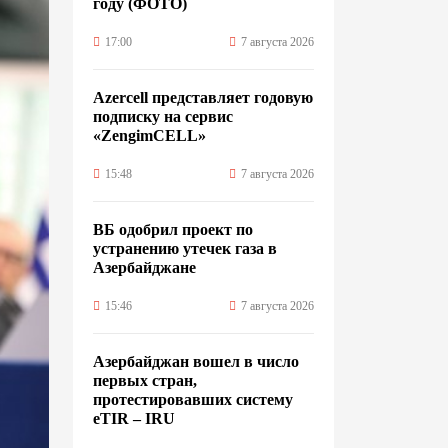
году (ФОТО)
17:00
7 августа 2026
Azercell представляет годовую
подписку на сервис
«ZengimCELL»
15:48
7 августа 2026
ВБ одобрил проект по
устранению утечек газа в
Азербайджане
15:46
7 августа 2026
Азербайджан вошел в число
первых стран,
протестировавших систему
eTIR – IRU