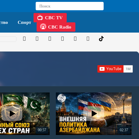
CBC TV
тво
Спорт
CBC Radio
00:57
02:37