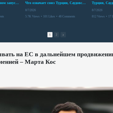
Мир между Баку и Ереваном запускает крупные логистические проекты
Что означает союз Турции, Саудовской Аравии и Пакистана?
8/7/2026
8/7/2026
nts
5.7K Views
•
101 Likes
•
48 Comments
812 Views
•
17 
1
2
ывать на ЕС в дальнейшем продвижени
менией – Марта Кос