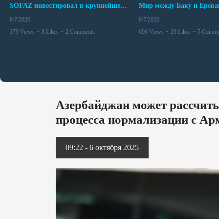
SOFAZ инвестировал в крупнейшего независимого производителя электроэнергии Перу
8/7/2026
8/7/2026
179 Views
•
8 Likes
•
2 Comments
696 Views
•
29 Likes
•
5 Comme
Азербайджан может рассчит
процесса нормализации с Ар
09:22 - 6 октября 2025