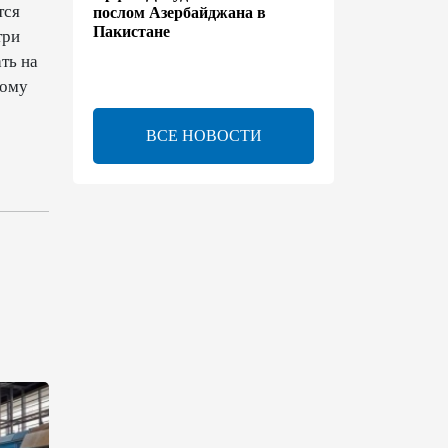
тся
послом Азербайджана в
Пакистане
три
ть на
13:42
7 августа 2026
ному
Утверждено соглашение о
ВСЕ НОВОСТИ
взаимном выделении
образовательных квот между
Азербайджаном и
Таджикистаном
13:24
7 августа 2026
В Азербайджане создан Совет
по медиа и вещанию - Указ
13:16
7 августа 2026
ЕАЭС расширяет
финансовый рынок и вводит
единые правила электронной