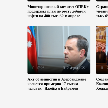
Мониторинговый комитет ОПЕК+
Стран
поддержал план по росту добычи
увелич
нефти на 400 тыс. б/с в апреле
тыс. б
17:26
2 марта 2022
17
Акт об амнистии в Азербайджане
Созда
коснется примерно 17 тысяч
Коали
человек - Джейхун Байрамов
Ходжа