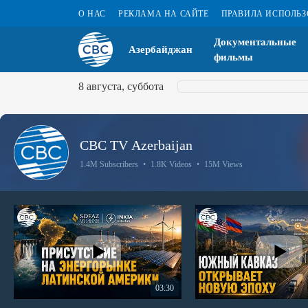
О НАС
РЕКЛАМА НА САЙТЕ
ПРАВИЛА ИСПОЛЬ
Документальные
Азербайджан
фильмы
8 августа, суббота
CBC TV Azerbaijan
1.4M Subscribers
•
1.8K Videos
•
15M Views
03:30