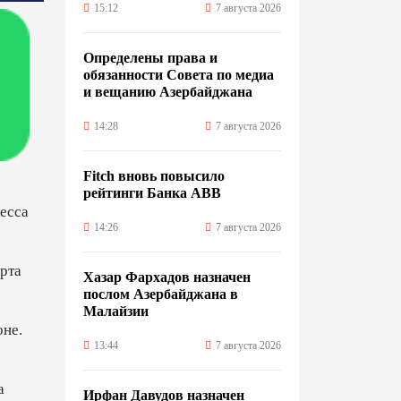
15:12
7 августа 2026
Определены права и
обязанности Совета по медиа
и вещанию Азербайджана
14:28
7 августа 2026
Fitch вновь повысило
рейтинги Банка ABB
есса
14:26
7 августа 2026
рта
Хазар Фархадов назначен
послом Азербайджана в
Малайзии
оне.
13:44
7 августа 2026
а
Ирфан Давудов назначен