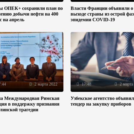
ы ОПЕК+ сохранили план по
Власти Франции объявили о
ению добычи нефти на 400
выходе страны из острой фа
/с на апрель
эпидемии COVID-19
:44
2 марта 2022
17:48
2 марта
на Международная Римская
Узбекское агентство объяви
ция в поддержку признания
тендер на закупку приборов
линской трагедии