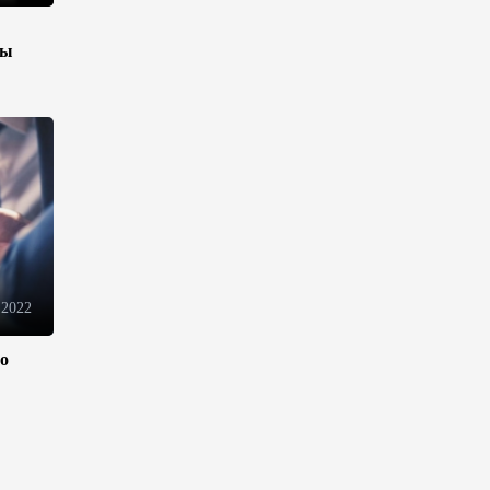
электронной торговли и
общего рынка - Турчин
зы
12:18
7 августа 2026
Беларусь предложила
пересмотреть механизм
финансирования
промкооперации в ЕАЭС
12:08
7 августа 2026
Процесс сближения Армении
 2022
с ЕС требует
предварительной подготовки
- Пашинян
ло
10:40
7 августа 2026
Пашинян призвал устранить
барьеры для свободного