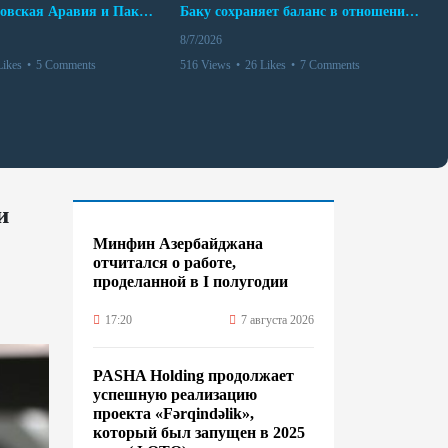
Турция, Саудовская Аравия и Пакистан подписали соглашение о совместной обороне
Баку сохраняет баланс в отношениях с Москвой и Киевом
8/7/2026
Likes
•
5 Comments
516 Views
•
26 Likes
•
7 Comments
и
Минфин Азербайджана
отчитался о работе,
проделанной в I полугодии
17:20
7 августа 2026
PASHA Holding продолжает
успешную реализацию
проекта «Fərqindəlik»,
который был запущен в 2025