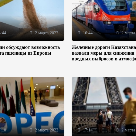
:44
2 марта 2022
16:44
2 марта
зии обсуждают возможность
Железные дороги Казахстана
та пшеницы из Европы
назвали меры для снижения
вредных выбросов в атмосф
:10
2 марта 2022
17:14
2 марта