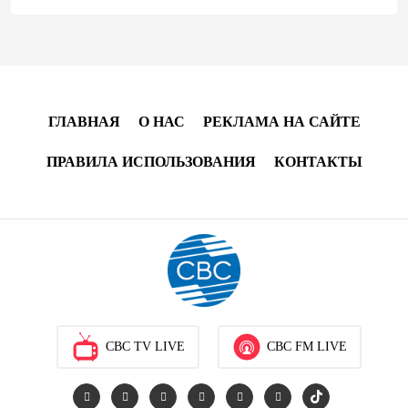
Оборонное соглашение не направлено против какой-
либо страны — Эрдоган
20:00
7 августа 2026
Минфин Азербайджана отчитался о работе,
ГЛАВНАЯ
О НАС
РЕКЛАМА НА САЙТЕ
проделанной в I полугодии
ПРАВИЛА ИСПОЛЬЗОВАНИЯ
КОНТАКТЫ
17:20
7 августа 2026
PASHA Holding продолжает успешную реализацию
проекта «Fərqindəlik», который был запущен в 2025
году (ФОТО)
17:00
7 августа 2026
Azercell представляет годовую подписку на сервис
CBC TV LIVE
CBC FM LIVE
«ZengimCELL»
15:48
7 августа 2026