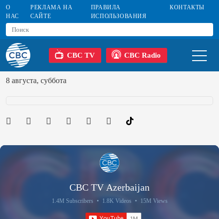
О
РЕКЛАМА НА
ПРАВИЛА
КОНТАКТЫ
НАС
САЙТЕ
ИСПОЛЬЗОВАНИЯ
CBC TV
CBC Radio
8 августа, суббота
CBC TV Azerbaijan
1.4M Subscribers
•
1.8K Videos
•
15M Views