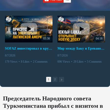
03:30
04:18
SOFAZ инвестировал в крупнейшего независимого производителя электроэнергии Перу
Мир между Баку и Ереваном запускает крупные логистические проекты
8/7/2026
8/7/2026
179 Views
•
8 Likes
•
2 Comments
696 Views
•
29 Likes
•
5 Comments
1
2
Председатель Народного совета
Туркменистана прибыл с визитом в