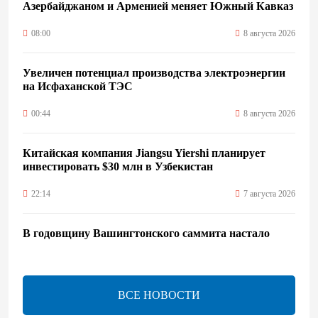
Азербайджаном и Арменией меняет Южный Кавказ
08:00
8 августа 2026
Увеличен потенциал производства электроэнергии
на Исфаханской ТЭС
00:44
8 августа 2026
Китайская компания Jiangsu Yiershi планирует
инвестировать $30 млн в Узбекистан
22:14
7 августа 2026
В годовщину Вашингтонского саммита настало
время перейти к практической реализации TRIPP -
Секута
21:08
7 августа 2026
ВСЕ НОВОСТИ