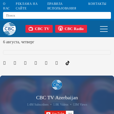
О
РЕКЛАМА НА
ПРАВИЛА
КОНТАКТЫ
НАС
САЙТЕ
ИСПОЛЬЗОВАНИЯ
CBC TV
CBC Radio
6 августа, четверг
CBC TV Azerbaijan
1.4M Subscribers
•
1.8K Videos
•
13M Views