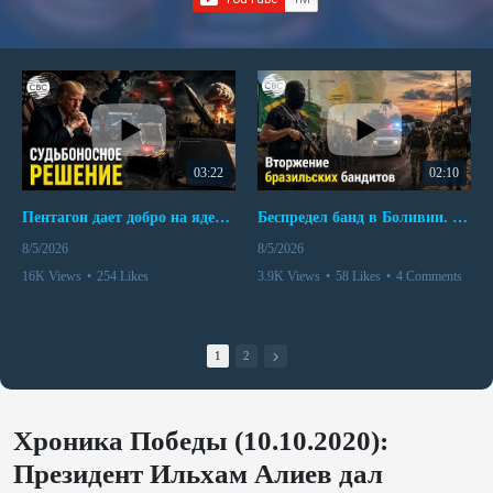
03:22
02:10
Пентагон дает добро на ядерный удар по противникам США
Беспредел банд в Боливии. Расправы над наркоторговцами
8/5/2026
8/5/2026
16K Views
•
254 Likes
3.9K Views
•
58 Likes
•
4 Comments
•
110 Comments
1
2
Хроника Победы (10.10.2020):
Президент Ильхам Алиев дал