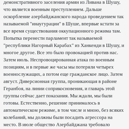
демонстративного заселения армян из Ливана в Шушу,
что является военным преступлением. Дальше
оскорбление азербайджанского народа проведением так
называемой "инаугурации" в Шуше, впервые кстати за
все время существования оккупационного режима там.
Попытка перенести парламент так называемой
"республики Нагорный Карабах" из Ханкенди в Шушу, и
многое другое. Все это было провокацией против нас.
Затем июль. Неспровоцированная атака по военным
позициям, и в первые же часы мы потеряли четырех
военнослужащих, а потом еще гражданское лицо. Затем
август. Диверсионная группа, проникающая в районе
Геранбоя, на линии соприкосновения, и главарь этой
группы сейчас дает показания. Мы ждали, мы были
готовы. Естественно, решение принималось в
автоматическом режиме, в том числе и мною, без всяких
колебаний, мы должны были посадить агрессора на
место. В июле общество Азербайджана требовало