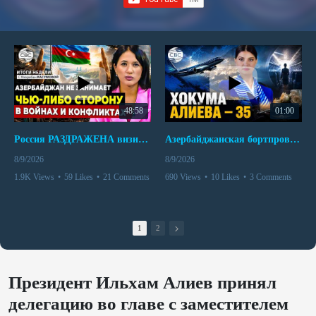
48:58
01:00
Россия РАЗДРАЖЕНА визитом азербайджанского министра в Украину | Пашинян ВЗБУНТОВАЛСЯ в Кыргызстане
Азербайджанская бортпроводница погибла при крушении самолета Embraer E190
8/9/2026
8/9/2026
1.9K Views
•
59 Likes
•
21 Comments
690 Views
•
10 Likes
•
3 Comments
1
2
Президент Ильхам Алиев принял
делегацию во главе с заместителем