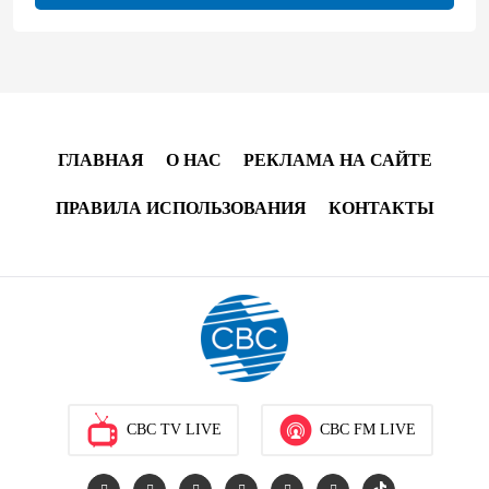
Азербайджанская нефть подорожала
13:46
10 августа 2026
Мамед Ахмедзаде назначен послом Азербайджана в
Бельгии
ГЛАВНАЯ
О НАС
РЕКЛАМА НА САЙТЕ
13:44
10 августа 2026
ПРАВИЛА ИСПОЛЬЗОВАНИЯ
КОНТАКТЫ
Азербайджан и Китай обсудили сотрудничество в
сфере энергетики
13:28
10 августа 2026
Галибаф и Аракчи посетят Пакистан
13:18
10 августа 2026
CBC TV LIVE
CBC FM LIVE
Переговоры о плате за проход судов через