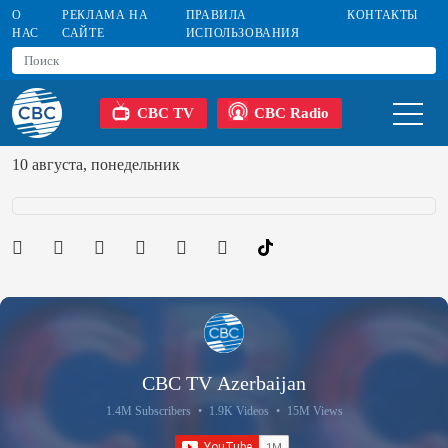
О
РЕКЛАМА НА
ПРАВИЛА
КОНТАКТЫ
НАС
САЙТЕ
ИСПОЛЬЗОВАНИЯ
CBC TV
CBC Radio
10 августа, понедельник
CBC TV Azerbaijan
1.4M Subscribers
•
1.9K Videos
•
15M Views