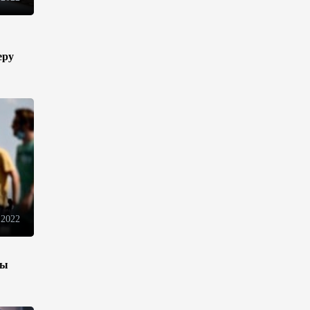
Azercell представляет годовую
подписку на сервис
«ZengimCELL»
еру
15:48
7 августа 2026
ВБ одобрил проект по
устранению утечек газа в
Азербайджане
15:46
7 августа 2026
Азербайджан вошел в число
первых стран,
протестировавших систему
 2022
eTIR – IRU
15:12
7 августа 2026
зы
Определены права и
обязанности Совета по медиа