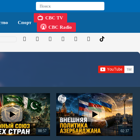
CBC TV
тво
Спорт
CBC Radio
00:57
02:37