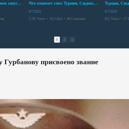
Мир между Баку и Ереваном запускает крупные логистические проекты
Что означает союз Турции, Саудовской Аравии и Пакистана?
8/7/2026
8/7/2026
nts
5.7K Views
•
101 Likes
•
48 Comments
812 Views
•
17 
1
2
 Гурбанову присвоено звание