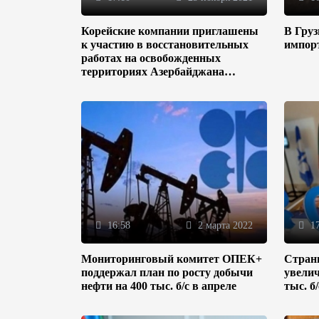
Корейские компании приглашены
В Гру
к участию в восстановительных
импор
работах на освобожденных
территориях Азербайджана
(ФОТО)
16:58
2 марта 2022
17
Мониторинговый комитет ОПЕК+
Стран
поддержал план по росту добычи
увелич
нефти на 400 тыс. б/с в апреле
тыс. б