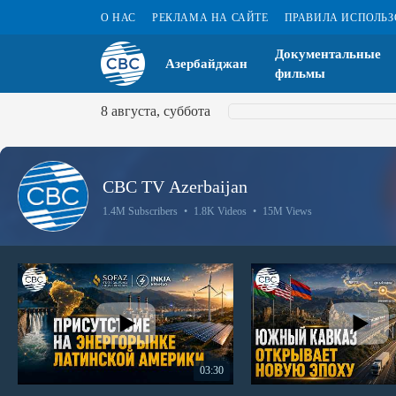
О НАС
РЕКЛАМА НА САЙТЕ
ПРАВИЛА ИСПОЛЬ
Документальные
Азербайджан
фильмы
8 августа, суббота
CBC TV Azerbaijan
1.4M Subscribers
•
1.8K Videos
•
15M Views
03:30