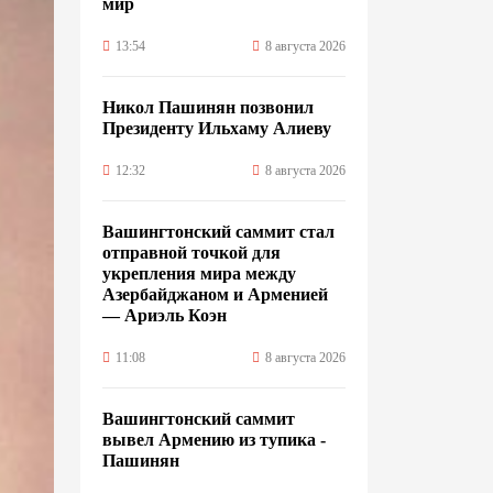
мир
13:54
8 августа 2026
Никол Пашинян позвонил
Президенту Ильхаму Алиеву
12:32
8 августа 2026
Вашингтонский саммит стал
отправной точкой для
укрепления мира между
Азербайджаном и Арменией
— Ариэль Коэн
11:08
8 августа 2026
Вашингтонский саммит
вывел Армению из тупика -
Пашинян