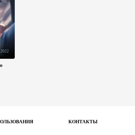
и вещанию Азербайджана
14:28
7 августа 2026
Fitch вновь повысило
рейтинги Банка ABB
14:26
7 августа 2026
 2022
Хазар Фархадов назначен
ло
послом Азербайджана в
Малайзии
13:44
7 августа 2026
Ирфан Давудов назначен
послом Азербайджана в
Пакистане
ПОЛЬЗОВАНИЯ
КОНТАКТЫ
13:42
7 августа 2026