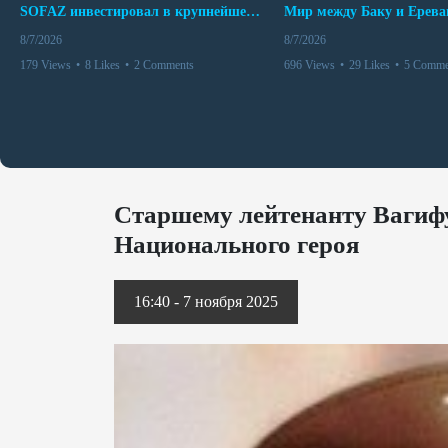
SOFAZ инвестировал в крупнейшего независимого производителя электроэнергии Перу
8/7/2026
8/7/2026
179 Views
•
8 Likes
•
2 Comments
696 Views
•
29 Likes
•
5 Comme
Старшему лейтенанту Вагифу
Национального героя
16:40 - 7 ноября 2025