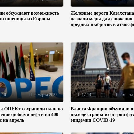
зии обсуждают возможность
Железные дороги Казахстана
та пшеницы из Европы
назвали меры для снижения
вредных выбросов в атмосф
:10
2 марта 2022
17:14
2 марта
ы ОПЕК+ сохранили план по
Власти Франции объявили о
ению добычи нефти на 400
выходе страны из острой фа
/с на апрель
эпидемии COVID-19