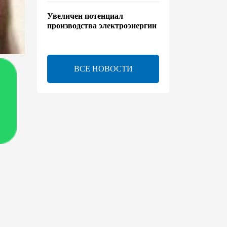
Увеличен потенциал
производства электроэнергии
на Исфаханской ТЭС
00:44
8 августа 2026
ВСЕ НОВОСТИ
Китайская компания Jiangsu
Yiershi планирует
инвестировать $30 млн в
Узбекистан
22:14
7 августа 2026
В годовщину Вашингтонского
саммита настало время
перейти к практической
реализации TRIPP - Секута
21:08
7 августа 2026