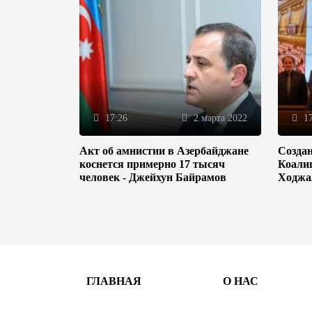
17:26
2 марта 2022
17
Акт об амнистии в Азербайджане
Созда
коснется примерно 17 тысяч
Коали
человек - Джейхун Байрамов
Ходжа
ГЛАВНАЯ
О НАС