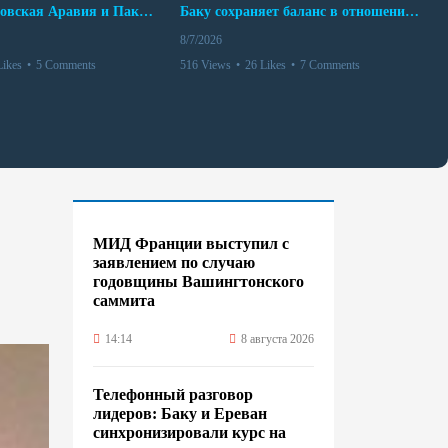
Турция, Саудовская Аравия и Пакистан подписали соглашение о совместной обороне
Баку сохраняет баланс в отношениях с Москвой и Киевом
8/7/2026
Likes
•
5 Comments
516 Views
•
26 Likes
•
7 Comments
МИД Франции выступил с
заявлением по случаю
годовщины Вашингтонского
саммита
14:14
8 августа 2026
Телефонный разговор
лидеров: Баку и Ереван
синхронизировали курс на