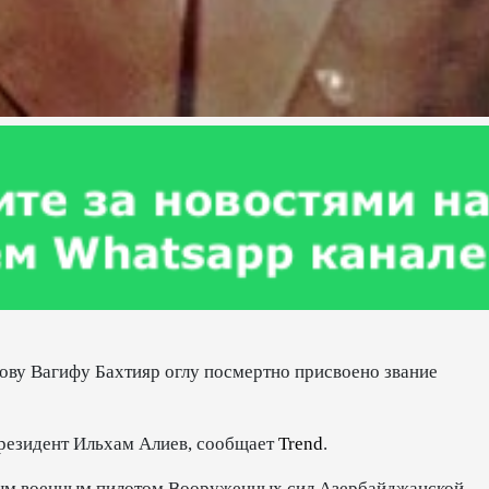
ову Вагифу Бахтияр оглу посмертно присвоено звание
резидент Ильхам Алиев, сообщает
Trend
.
вым военным пилотом Вооруженных сил Азербайджанской